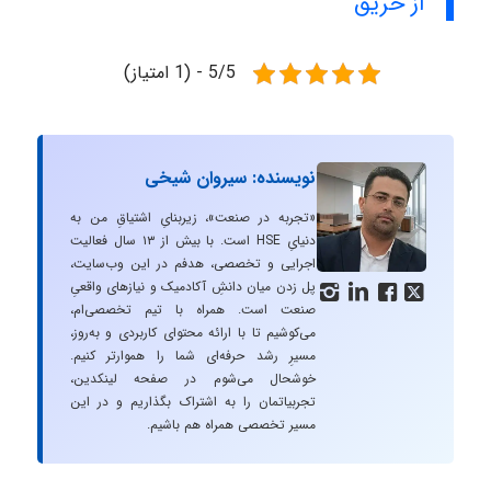
از حریق
5/5 - (1 امتیاز)
نویسنده: سیروان شیخی
«تجربه در صنعت»، زیربنایِ اشتیاقِ من به
دنیایِ HSE است. با بیش از ۱۳ سال فعالیت
اجرایی و تخصصی، هدفم در این وب‌سایت،
پل زدن میان دانشِ آکادمیک و نیازهای واقعیِ




صنعت است. همراه با تیم تخصصی‌ام،
می‌کوشیم تا با ارائه محتوای کاربردی و به‌روز،
مسیرِ رشد حرفه‌ای شما را هموارتر کنیم.
خوشحال می‌شوم در صفحه لینکدین،
تجربیاتمان را به اشتراک بگذاریم و در این
مسیر تخصصی همراه هم باشیم.