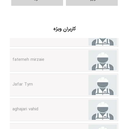
A.balandeh
کاربران ویژه
fatemeh mirzaie
Jafar Tym
aghajari vahid
Poubakhtiari