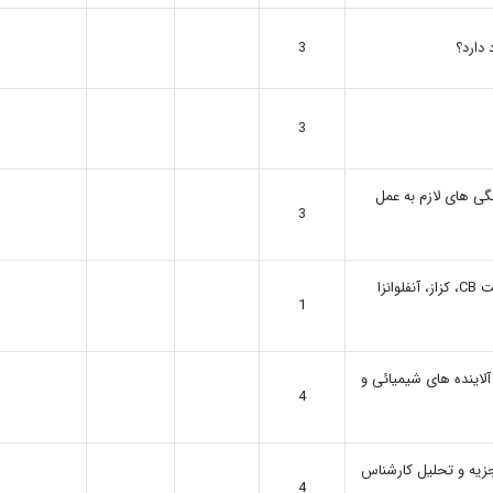
دارد؟
3
3
نگی های لازم به عمل
3
آیا کارکنان در مقابل بیماری های واگیر با توجه به شغل (هپاتیت CB، کزاز، آنفلوانزا
1
آلاینده های شیمیائی و
4
تجزیه و تحلیل کارشناس
4