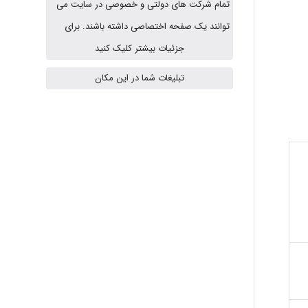
تمام شرکت های دولتی و خصوصی در سایت می
توانند یک صفحه اختصاصی داشته باشند. برای
Jafar Tym
جزئیات بیشتر کلیک کنید
تبلیغات شما در این مکان
aghajari vahid
Poubakhtiari
Alirez0990
hosein abdolvand