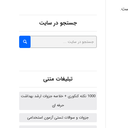
ست.
Kati
جستجو در سایت
emami
ehtesham
تبلیغات متنی
Iman Hosseini
1000 نکته کنکوری + خلاصه جزوات ارشد بهداشت
حرفه ای
Chehri
جزوات و سوالات تستی آزمون استخدامی