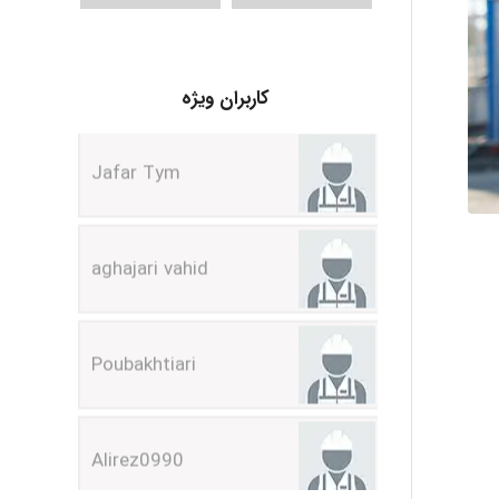
Jafar Tym
کاربران ویژه
aghajari vahid
Poubakhtiari
Alirez0990
hosein abdolvand