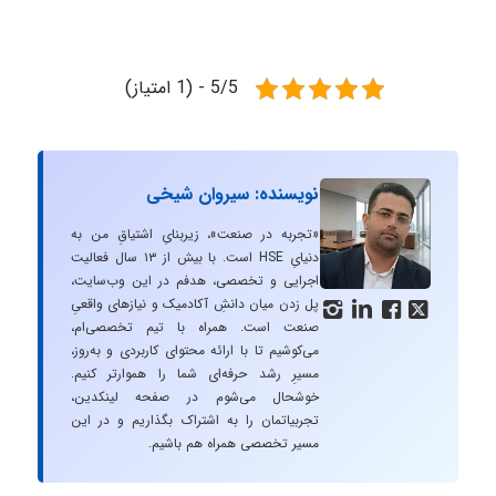
5/5 - (1 امتیاز)
نویسنده: سیروان شیخی
«تجربه در صنعت»، زیربنایِ اشتیاقِ من به
دنیایِ HSE است. با بیش از ۱۳ سال فعالیت
اجرایی و تخصصی، هدفم در این وب‌سایت،
پل زدن میان دانشِ آکادمیک و نیازهای واقعیِ




صنعت است. همراه با تیم تخصصی‌ام،
می‌کوشیم تا با ارائه محتوای کاربردی و به‌روز،
مسیرِ رشد حرفه‌ای شما را هموارتر کنیم.
خوشحال می‌شوم در صفحه لینکدین،
تجربیاتمان را به اشتراک بگذاریم و در این
مسیر تخصصی همراه هم باشیم.