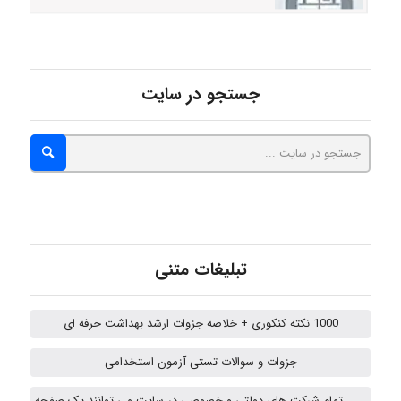
Alirez0990
جستجو در سایت
hosein abdolvand
Kati
emami
تبلیغات متنی
1000 نکته کنکوری + خلاصه جزوات ارشد بهداشت حرفه ای
ehtesham
جزوات و سوالات تستی آزمون استخدامی
تمام شرکت های دولتی و خصوصی در سایت می توانند یک صفحه