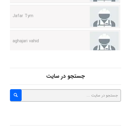
Jafar Tym
aghajari vahid
Poubakhtiari
جستجو در سایت
Alirez0990
hosein abdolvand