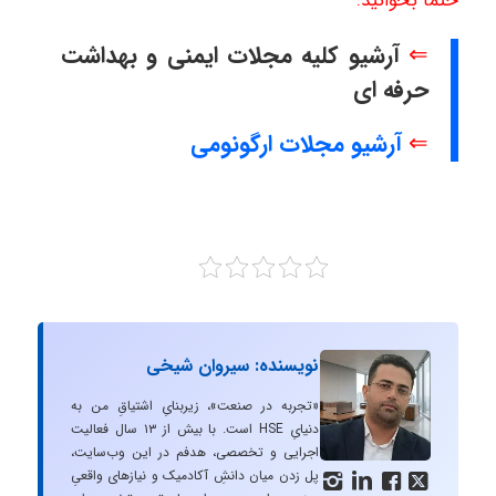
حتما بخوانید:
⇐
آرشیو کلیه مجلات ایمنی و بهداشت
حرفه ای
⇐
آرشیو مجلات ارگونومی
نویسنده: سیروان شیخی
«تجربه در صنعت»، زیربنایِ اشتیاقِ من به
دنیایِ HSE است. با بیش از ۱۳ سال فعالیت
اجرایی و تخصصی، هدفم در این وب‌سایت،
پل زدن میان دانشِ آکادمیک و نیازهای واقعیِ



