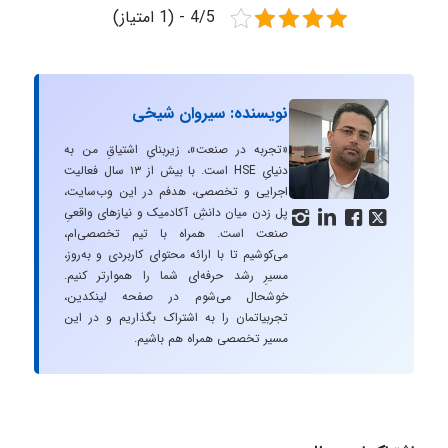
4/5 - (1 امتیاز)
نویسنده: سیروان شیخی
«تجربه در صنعت»، زیربنایِ اشتیاقِ من به
دنیایِ HSE است. با بیش از ۱۳ سال فعالیت
اجرایی و تخصصی، هدفم در این وب‌سایت،
پل زدن میان دانشِ آکادمیک و نیازهای واقعیِ




صنعت است. همراه با تیم تخصصی‌ام،
می‌کوشیم تا با ارائه محتوای کاربردی و به‌روز،
مسیرِ رشد حرفه‌ای شما را هموارتر کنیم.
خوشحال می‌شوم در صفحه لینکدین،
تجربیاتمان را به اشتراک بگذاریم و در این
مسیر تخصصی همراه هم باشیم.