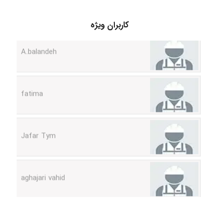
کاربران ویژه
A.balandeh
fatima
Jafar Tym
aghajari vahid
Poubakhtiari