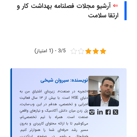
⇐
آرشیو مجلات فصلنامه بهداشت کار و
ارتقا سلامت
3/5 - (1 امتیاز)
نویسنده: سیروان شیخی
«تجربه در صنعت»، زیربنایِ اشتیاقِ من به
دنیایِ HSE است. با بیش از ۱۳ سال فعالیت
اجرایی و تخصصی، هدفم در این وب‌سایت،
پل زدن میان دانشِ آکادمیک و نیازهای واقعیِ




صنعت است. همراه با تیم تخصصی‌ام،
می‌کوشیم تا با ارائه محتوای کاربردی و به‌روز،
مسیرِ رشد حرفه‌ای شما را هموارتر کنیم.
خوشحال می‌شوم در صفحه لینکدین،