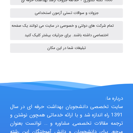
1000 نکته کنکوری + خلاصه جزوات ارشد بهداشت حرفه ای
Iman Hosseini
جزوات و سوالات تستی آزمون استخدامی
تمام شرکت های دولتی و خصوصی در سایت می توانند یک صفحه
Chehri
اختصاصی داشته باشند. برای جزئیات بیشتر کلیک کنید
تبلیغات شما در این مکان
Jafar Tym
aghajari vahid
درباره ما:
Poubakhtiari
سایت تخصصی دانشجویان بهداشت حرفه ای در سال
1391 راه اندازه شد و با ارائه خدماتی همچون نوشتن و
ترجمه مقالات تخصصی, مشاوره و … توانست بعنوان
Alirez0990
مرجع, برای دانشجویان و دانش آموختگان این رشته