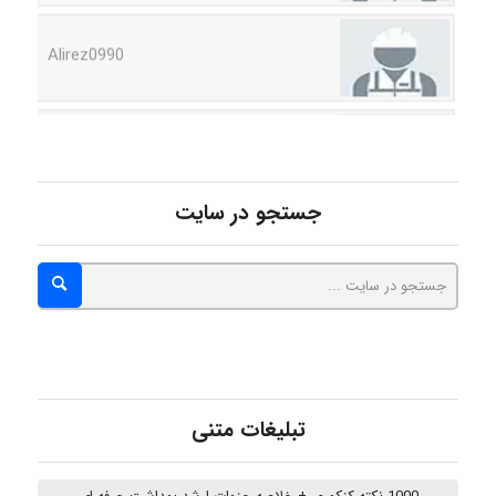
Alirez0990
hosein abdolvand
جستجو در سایت
Kati
emami
ehtesham
تبلیغات متنی