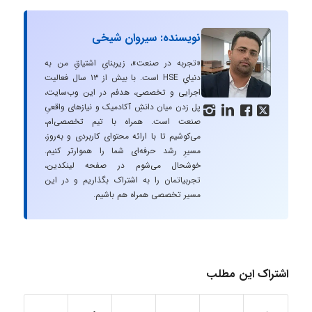
نویسنده: سیروان شیخی
«تجربه در صنعت»، زیربنایِ اشتیاقِ من به
دنیایِ HSE است. با بیش از ۱۳ سال فعالیت
اجرایی و تخصصی، هدفم در این وب‌سایت،
پل زدن میان دانشِ آکادمیک و نیازهای واقعیِ




صنعت است. همراه با تیم تخصصی‌ام،
می‌کوشیم تا با ارائه محتوای کاربردی و به‌روز،
مسیرِ رشد حرفه‌ای شما را هموارتر کنیم.
خوشحال می‌شوم در صفحه لینکدین،
تجربیاتمان را به اشتراک بگذاریم و در این
مسیر تخصصی همراه هم باشیم.
اشتراک این مطلب