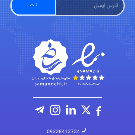
ehtesham
Iman Hosseini
Chehri
roya_boostani
09338413734