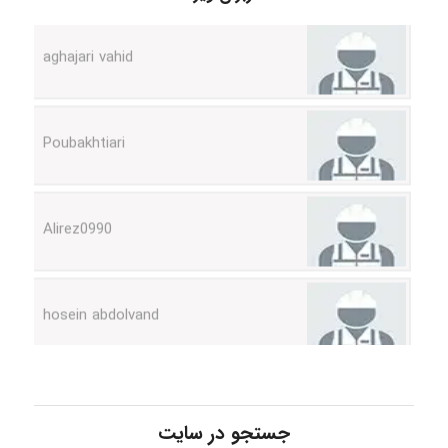
aghajari vahid
Poubakhtiari
Alirez0990
hosein abdolvand
Kati
جستجو در سایت