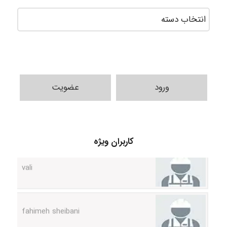
ورود
عضویت
کاربران ویژه
vali
fahimeh sheibani