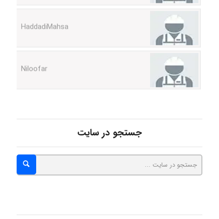
HaddadiMahsa
Niloofar
USER124
جستجو در سایت
malekf
abolfazlkoshehe