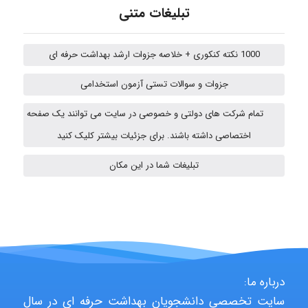
abolfazlkoshehe
تبلیغات متنی
1000 نکته کنکوری + خلاصه جزوات ارشد بهداشت حرفه ای
A.balandeh
جزوات و سوالات تستی آزمون استخدامی
تمام شرکت های دولتی و خصوصی در سایت می توانند یک صفحه
fatima
اختصاصی داشته باشند. برای جزئیات بیشتر کلیک کنید
تبلیغات شما در این مکان
vali
fahimeh sheibani
درباره ما:
سایت تخصصی دانشجویان بهداشت حرفه ای در سال
HaddadiMahsa