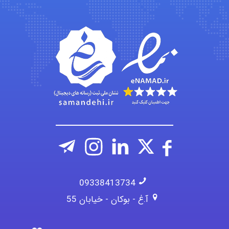
A.balandeh
fatima
Jafar Tym
09338413734
آ.غ - بوکان - خیابان 55