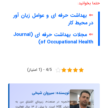
حتما بخوانید:
⇐
بهداشت حرفه ای و عوامل زیان آور
در محیط کار
⇐
مجلات بهداشت حرفه ای (Journal
of Occupational Health)
4/5 - (1 امتیاز)
نویسنده: سیروان شیخی
«تجربه در صنعت»، زیربنایِ اشتیاقِ من به
دنیایِ HSE است. با بیش از ۱۳ سال فعالیت