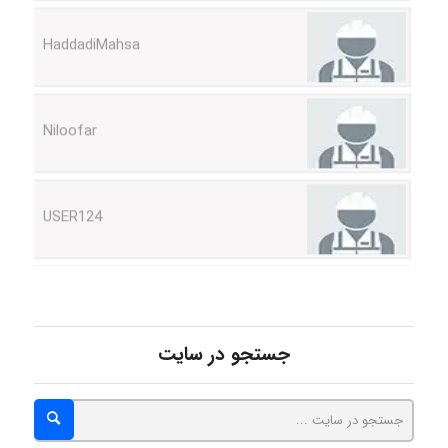
HaddadiMahsa
Niloofar
USER124
malekf
جستجو در سایت
abolfazlkoshehe
abolfazlkoshehe