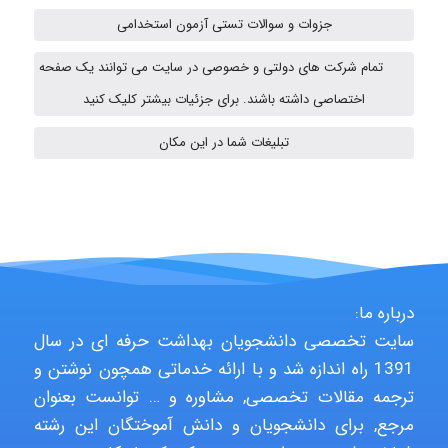
Alirez0990
جزوات و سوالات تستی آزمون استخدامی
تمام شرکت های دولتی و خصوصی در سایت می توانند یک صفحه
USER124
اختصاصی داشته باشند. برای جزئیات بیشتر کلیک کنید
تبلیغات شما در این مکان
malekf
abolfazlkoshehe
درباره ما:
سایت تخصصی دانشجویان بهداشت حرفه ای در سال
abolfazlkoshehe
1391 راه اندازه شد و با ارائه خدماتی همچون نوشتن و
ترجمه مقالات تخصصی, مشاوره و … توانست بعنوان
مرجع, برای دانشجویان و دانش آموختگان این رشته
A.balandeh