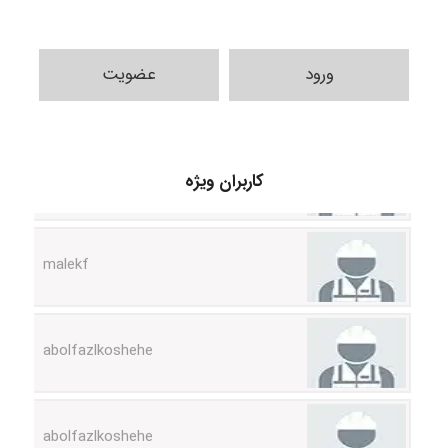
ورود
عضویت
USER124
کاربران ویژه
malekf
abolfazlkoshehe
abolfazlkoshehe