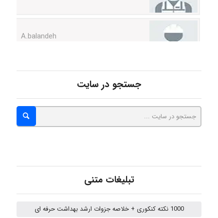
A.balandeh
fatima
جستجو در سایت
Jafar Tym
aghajari vahid
تبلیغات متنی
Poubakhtiari
1000 نکته کنکوری + خلاصه جزوات ارشد بهداشت حرفه ای