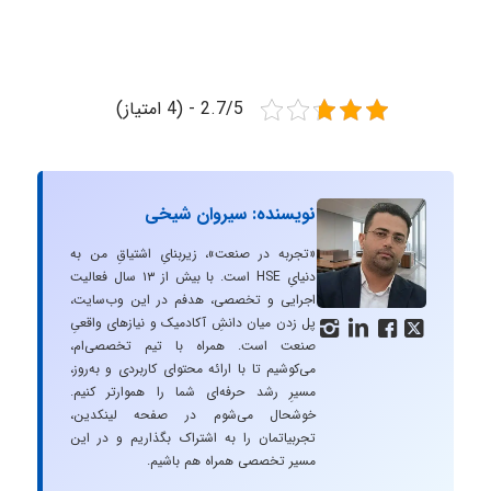
2.7/5 - (4 امتیاز)
نویسنده: سیروان شیخی
«تجربه در صنعت»، زیربنایِ اشتیاقِ من به
دنیایِ HSE است. با بیش از ۱۳ سال فعالیت
اجرایی و تخصصی، هدفم در این وب‌سایت،
پل زدن میان دانشِ آکادمیک و نیازهای واقعیِ




صنعت است. همراه با تیم تخصصی‌ام،
می‌کوشیم تا با ارائه محتوای کاربردی و به‌روز،
مسیرِ رشد حرفه‌ای شما را هموارتر کنیم.
خوشحال می‌شوم در صفحه لینکدین،
تجربیاتمان را به اشتراک بگذاریم و در این
مسیر تخصصی همراه هم باشیم.