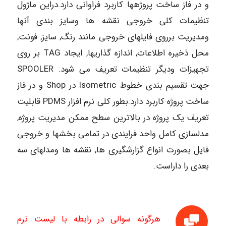
و در فاز ساخت پروژه­ها کاربرد فراوانی دارد.دراین ماژول
تنظیمات کلی خروجی نقشه ها وسایز بندی آنها
ومدیریت برروی فایلهای خروجی مانند رنگ, سایز, فونت,
محل ذخیره اطلاعات, اندازه گذاریها, ایجاد TAG بر روی
تجهیزات ودیگر تنظیمات تعریف می شود. SPOOLER
جهت تقسیم ­بندی خطوط Isometric در Shop و در فاز
ساخت پروژه کاربرد دارد.بطور کلی نرم افزار PDMS قابلیت
تعریف یک پروژه در بالاترین سطح ممکن مدیریت پروژه,
مدلسازی کامل واحد فرایندی در تمامی بخشها و خروجی
فایل بصورت انواع گزارشگیری ها, نقشه ها ومدلهای سه
بعدی را داراست.
هرگونه سوالی در رابطه با لیست نرم