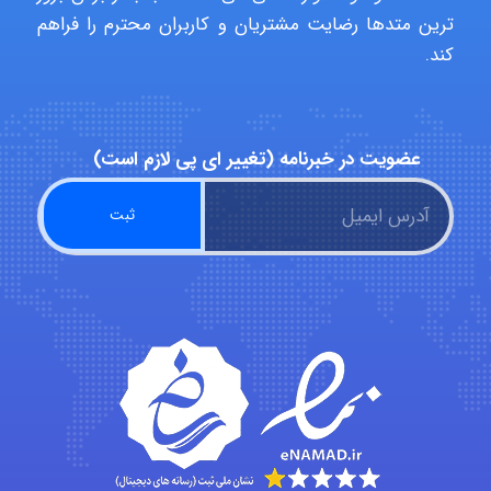
ترین متدها رضایت مشتریان و کاربران محترم را فراهم
abolfazlkoshehe
کند.
abolfazlkoshehe
عضویت در خبرنامه (تغییر ای پی لازم است)
A.balandeh
fatima
Jafar Tym