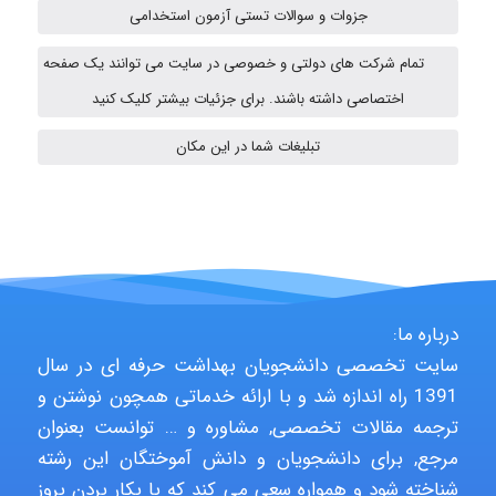
جزوات و سوالات تستی آزمون استخدامی
aghajari vahid
تمام شرکت های دولتی و خصوصی در سایت می توانند یک صفحه
اختصاصی داشته باشند. برای جزئیات بیشتر کلیک کنید
HaddadiMahsa
تبلیغات شما در این مکان
Niloofar
درباره ما:
USER124
سایت تخصصی دانشجویان بهداشت حرفه ای در سال
1391 راه اندازه شد و با ارائه خدماتی همچون نوشتن و
ترجمه مقالات تخصصی, مشاوره و … توانست بعنوان
malekf
مرجع, برای دانشجویان و دانش آموختگان این رشته
شناخته شود و همواره سعی می کند که با بکار بردن بروز