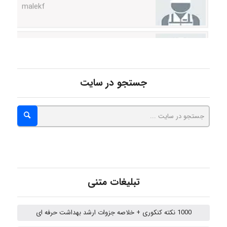
abolfazlkoshehe
abolfazlkoshehe
جستجو در سایت
A.balandeh
fatima
تبلیغات متنی
Jafar Tym
1000 نکته کنکوری + خلاصه جزوات ارشد بهداشت حرفه ای