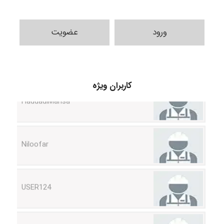
ورود
عضویت
HaddadiMahsa
کاربران ویژه
Niloofar
USER124
malekf