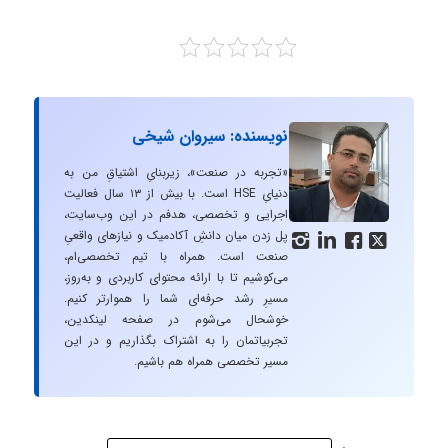
نویسنده: سیروان شیخی
«تجربه در صنعت»، زیربنایِ اشتیاقِ من به
دنیایِ HSE است. با بیش از ۱۳ سال فعالیت
اجرایی و تخصصی، هدفم در این وب‌سایت،
پل زدن میان دانشِ آکادمیک و نیازهای واقعیِ




صنعت است. همراه با تیم تخصصی‌ام،
می‌کوشیم تا با ارائه محتوای کاربردی و به‌روز،
مسیرِ رشد حرفه‌ای شما را هموارتر کنیم.
خوشحال می‌شوم در صفحه لینکدین،
تجربیاتمان را به اشتراک بگذاریم و در این
مسیر تخصصی همراه هم باشیم.