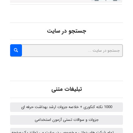
Poubakhtiari
جستجو در سایت
Alirez0990
hosein abdolvand
Kati
تبلیغات متنی
1000 نکته کنکوری + خلاصه جزوات ارشد بهداشت حرفه ای
emami
جزوات و سوالات تستی آزمون استخدامی
تمام شرکت های دولتی و خصوصی در سایت می توانند یک صفحه