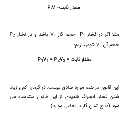
P.V =مقدار ثابت
مثلا اگر در فشار P
حجم گاز V
باشد و در فشار P
2
1
1
حجم آن V
شود, داریم:
2
= مقدار ثابت
V
= P
V
P
1
1
2
2
این قانون در همه موارد صادق نیست. در گرمای کم و زیاد
شدن فشار, انجراف شدیدی از این قانون مشاهده می
شود (مایع شدن گاز در بعضی موارد)