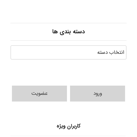
دسته بندی ها
ورود
عضویت
HaddadiMahsa
کاربران ویژه
Niloofar