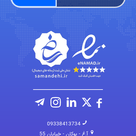
fatima
Jafar Tym
aghajari vahid
09338413734
آ.غ - بوکان - خیابان 55