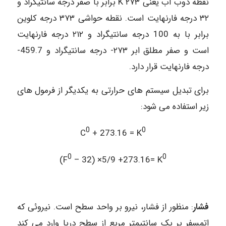
نقطه ذوب آب یعنی K ۲۷۳ برابر با صفر درجه سانتیگراد و
۳۲ درجه فارنهایت است. نقطه حواشی ۳۷۳ درجه کلوین
برابر با به 100 درجه سانتیگراد و ۲۱۲ درجه فارنهایت
است و صفر مطلق ابر ۲۷۳- درجه سانتیگراد و 459.7-
درجه فارنهایت قرار دارد.
برای تبدیل سیستم های حرارتی به یکدیگر از فرمول های
زیر استفاده می شود:
0
0
C
+ 273.16 = K
0
0
(F
– 32) ×5/9 +273.16= K
فشار
: منظور از فشار، نیرو بر واحد سطح است. نیروئی که
اتمسفر بر یک سانتیمتر مربع از سطح دریا وارد می کند