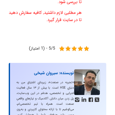
تا بررسی شود.
هر مطلبی لازم داشتید, کافیه سفارش دهید
تا در سایت قرار گیرد.
5/5 - (1 امتیاز)
نویسنده: سیروان شیخی
«تجربه در صنعت»، زیربنایِ اشتیاقِ من به
دنیایِ HSE است. با بیش از ۱۳ سال فعالیت
اجرایی و تخصصی، هدفم در این وب‌سایت،
پل زدن میان دانشِ آکادمیک و نیازهای واقعیِ




صنعت است. همراه با تیم تخصصی‌ام،
می‌کوشیم تا با ارائه محتوای کاربردی و به‌روز،
مسیرِ رشد حرفه‌ای شما را هموارتر کنیم.