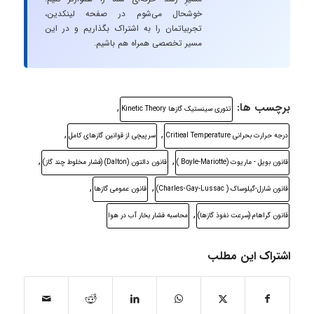
خوشحال می‌شوم در صفحه لینکدین،
تجربیاتمان را به اشتراک بگذاریم و در این
مسیر تخصصی همراه هم باشیم.
برچسب ها:
,
تئوری سینستیک گازها Kinetic Theory
,
,
درجه حرارت بحرانی Critieal Temperature
سرپیچی از قوانین گازهای کامل
,
,
قانون بویل - ماريوت (Boyle-Mariotte )
قانون دالتون (Dalton) (فشار مخلوط چند گاز)
,
,
قانون شارل-گیلوساک ( Charles-Gay-Lussac)
قانون عمومی گازها
,
قانون گراهام (سرعت نفوذ گازها)
محاسبه فشار بخار آب در هوا
اشتراک این مطلب