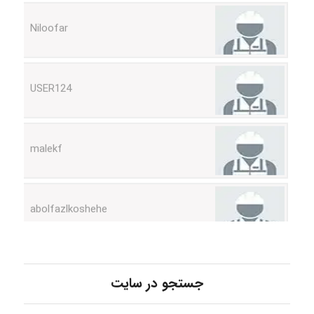
USER124
malekf
abolfazlkoshehe
abolfazlkoshehe
جستجو در سایت
A.balandeh