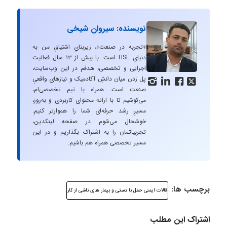
نویسنده: سیروان شیخی
«تجربه در صنعت»، زیربنایِ اشتیاقِ من به
دنیایِ HSE است. با بیش از ۱۳ سال فعالیت
اجرایی و تخصصی، هدفم در این وب‌سایت،
پل زدن میان دانشِ آکادمیک و نیازهای واقعیِ




صنعت است. همراه با تیم تخصصی‌ام،
می‌کوشیم تا با ارائه محتوای کاربردی و به‌روز،
مسیرِ رشد حرفه‌ای شما را هموارتر کنیم.
خوشحال می‌شوم در صفحه لینکدین،
تجربیاتمان را به اشتراک بگذاریم و در این
مسیر تخصصی همراه هم باشیم.
برچسب ها:
قالات ایمنی حمل با دستی و بیمار های ناشی از کار
اشتراک این مطلب