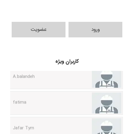
ورود
عضویت
کاربران ویژه
A.balandeh
fatima
Jafar Tym