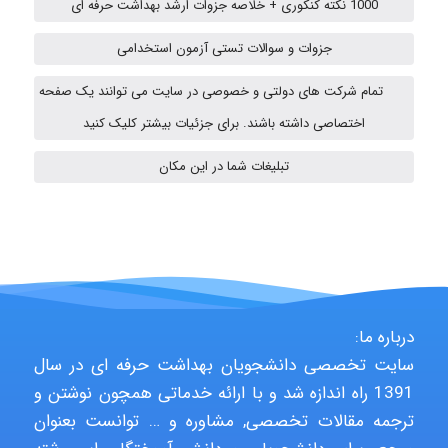
1000 نکته کنکوری + خلاصه جزوات ارشد بهداشت حرفه ای
emami
جزوات و سوالات تستی آزمون استخدامی
تمام شرکت های دولتی و خصوصی در سایت می توانند یک صفحه
ehtesham
اختصاصی داشته باشند. برای جزئیات بیشتر کلیک کنید
تبلیغات شما در این مکان
A.balandeh
fatima
درباره ما:
سایت تخصصی دانشجویان بهداشت حرفه ای در سال
Jafar Tym
1391 راه اندازه شد و با ارائه خدماتی همچون نوشتن و
ترجمه مقالات تخصصی, مشاوره و … توانست بعنوان