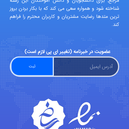
مرجع, برای دانشجویان و دانش آموختگان این رشته
aghajari vahid
شناخته شود و همواره سعی می کند که با بکار بردن بروز
ترین متدها رضایت مشتریان و کاربران محترم را فراهم
کند.
Poubakhtiari
Alirez0990
عضویت در خبرنامه (تغییر ای پی لازم است)
hosein abdolvand
Kati
emami