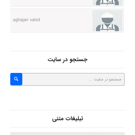
aghajari vahid
Poubakhtiari
جستجو در سایت
Alirez0990
hosein abdolvand
Kati
تبلیغات متنی