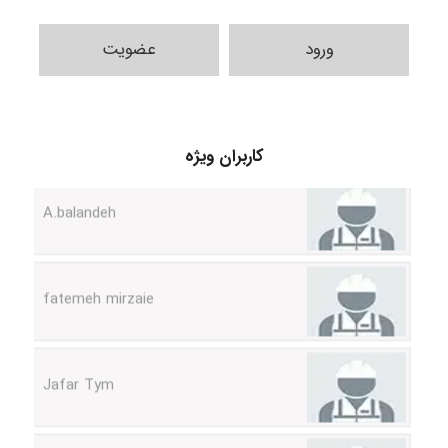
ورود
عضویت
کاربران ویژه
A.balandeh
fatemeh mirzaie
Jafar Tym
aghajari vahid