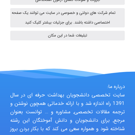
تمام شرکت های دولتی و خصوصی در سایت می توانند یک صفحه
ehtesham
اختصاصی داشته باشند. برای جزئیات بیشتر کلیک کنید
تبلیغات شما در این مکان
A.balandeh
fatemeh mirzaie
درباره ما:
سایت تخصصی دانشجویان بهداشت حرفه ای در سال
Jafar Tym
1391 راه اندازه شد و با ارائه خدماتی همچون نوشتن و
ترجمه مقالات تخصصی, مشاوره و … توانست بعنوان
مرجع, برای دانشجویان و دانش آموختگان این رشته
aghajari vahid
شناخته شود و همواره سعی می کند که با بکار بردن بروز