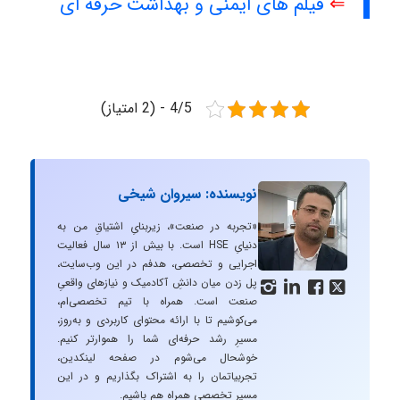
⇐
فیلم های ایمنی و بهداشت حرفه ای
4/5 - (2 امتیاز)
نویسنده: سیروان شیخی
«تجربه در صنعت»، زیربنایِ اشتیاقِ من به
دنیایِ HSE است. با بیش از ۱۳ سال فعالیت
اجرایی و تخصصی، هدفم در این وب‌سایت،
پل زدن میان دانشِ آکادمیک و نیازهای واقعیِ




صنعت است. همراه با تیم تخصصی‌ام،
می‌کوشیم تا با ارائه محتوای کاربردی و به‌روز،
مسیرِ رشد حرفه‌ای شما را هموارتر کنیم.
خوشحال می‌شوم در صفحه لینکدین،
تجربیاتمان را به اشتراک بگذاریم و در این
مسیر تخصصی همراه هم باشیم.