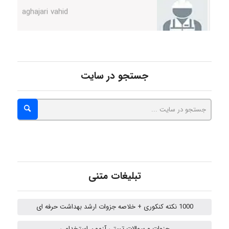
Poubakhtiari
جستجو در سایت
Alirez0990
hosein abdolvand
تبلیغات متنی
Kati
1000 نکته کنکوری + خلاصه جزوات ارشد بهداشت حرفه ای
emami
جزوات و سوالات تستی آزمون استخدامی