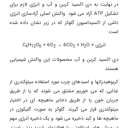
در نهایت به دی اکسید کربن و آب و انرژی لازم برای
تشکیل ATP آزاد می شود. واکنش اصلی آزادسازی انرژی
ناشی از اکسیداسیون گلوکز که در زیر نشان داده شده
است:
انرژی + C
O
+ H
→ 6CO
+ 6O
O
H
6
12
6
2
2
2
دی اکسید کربن و آب محصولات این واکنش شیمیایی
هستند.
کربوهیدراتها و اسیدهای چرب مورد استفاده میتوکندری از
غذایی که می خوریم مشتق می شوند که یا از طریق
جریان خون یا از طریق ذخایر ماهیچه ای در اختیار
میتوکندری قرار می گیرند. گلوکز به صورت گلیکوژن در
ماهیچه ها و کبد ذخیره می شود و یک ذخیره انرژی مهم
در ورزش های استقامتی یا فعالیتهای شدید بدنی است.