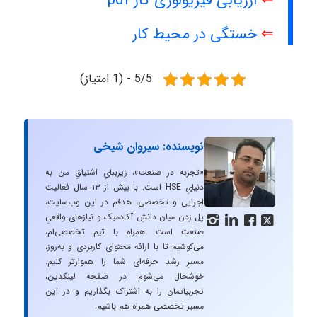
⇐
ارزیابی فیزیولوژی کار pdf
⇐
خستگی در محیط کار
5/5 - (1 امتیاز)
نویسنده: سیروان شیخی
«تجربه در صنعت»، زیربنایِ اشتیاقِ من به
دنیایِ HSE است. با بیش از ۱۳ سال فعالیت
اجرایی و تخصصی، هدفم در این وب‌سایت،
پل زدن میان دانشِ آکادمیک و نیازهای واقعیِ




صنعت است. همراه با تیم تخصصی‌ام،
می‌کوشیم تا با ارائه محتوای کاربردی و به‌روز،
مسیرِ رشد حرفه‌ای شما را هموارتر کنیم.
خوشحال می‌شوم در صفحه لینکدین،
تجربیاتمان را به اشتراک بگذاریم و در این
مسیر تخصصی همراه هم باشیم.