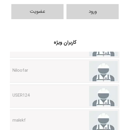
ورود
عضویت
HaddadiMahsa
کاربران ویژه
Niloofar
USER124
malekf