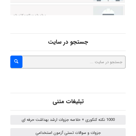
abolfazlkoshehe
abolfazlkoshehe
جستجو در سایت
A.balandeh
fatima
تبلیغات متنی
Jafar Tym
1000 نکته کنکوری + خلاصه جزوات ارشد بهداشت حرفه ای
aghajari vahid
جزوات و سوالات تستی آزمون استخدامی