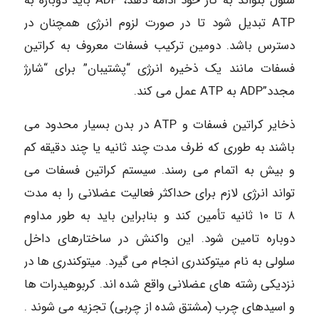
سلول بتواند به کار خود ادامه دهد، ADP باید دوباره به
ATP تبدیل شود تا در صورت لزوم انرژی همچنان در
دسترس باشد. دومین ترکیب فسفات معروف به کراتین
فسفات مانند یک ذخیره انرژی “پشتیبان” برای “شارژ
مجدد”ADP به ATP عمل می کند.
ذخایر کراتین فسفات و ATP در بدن بسیار محدود می
باشند به طوری که ظرف مدت چند ثانیه یا چند دقیقه کم
و بیش به اتمام می رسند. سیستم کراتین فسفات می
تواند انرژی لازم برای حداکثر فعالیت عضلانی را به مدت
۸ تا ۱۰ ثانیه تأمین کند و بنابراین باید به طور مداوم
دوباره تامین شود. این واکنش در ساختارهای داخل
سلولی به نام میتوکندری انجام می گیرد. میتوکندری ها در
نزدیکی رشته های عضلانی واقع شده اند. کربوهیدرات ها
و اسیدهای چرب (مشتق شده از چربی) تجزیه می شوند .