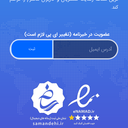
کند.
abolfazlkoshehe
عضویت در خبرنامه (تغییر ای پی لازم است)
A.balandeh
fatima
Jafar Tym
aghajari vahid