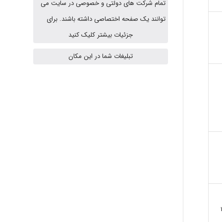
تمام شرکت های دولتی و خصوصی در سایت می
توانند یک صفحه اختصاصی داشته باشند. برای
fatima
جزئیات بیشتر کلیک کنید
تبلیغات شما در این مکان
Jafar Tym
aghajari vahid
Poubakhtiari
Alirez0990