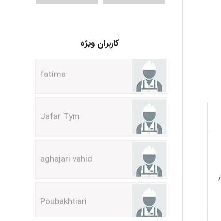
A.balandeh
کاربران ویژه
fatima
Jafar Tym
aghajari vahid
Poubakhtiari
ر
Alirez0990