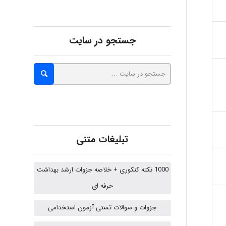
hosein abdolvand
جستجو در سایت
Kati
emami
تبلیغات متنی
ehtesham
1000 نکته کنکوری + خلاصه جزوات ارشد بهداشت
حرفه ای
جزوات و سوالات تستی آزمون استخدامی
A.balandeh