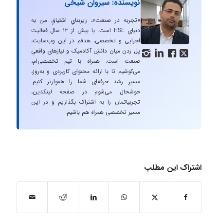
نویسنده: سیروان شیخی
«تجربه در صنعت»، زیربنایِ اشتیاقِ من به
دنیایِ HSE است. با بیش از ۱۳ سال فعالیت
اجرایی و تخصصی، هدفم در این وب‌سایت،
پل زدن میان دانشِ آکادمیک و نیازهای واقعیِ




صنعت است. همراه با تیم تخصصی‌ام،
می‌کوشیم تا با ارائه محتوای کاربردی و به‌روز،
مسیرِ رشد حرفه‌ای شما را هموارتر کنیم.
خوشحال می‌شوم در صفحه لینکدین،
تجربیاتمان را به اشتراک بگذاریم و در این
مسیر تخصصی همراه هم باشیم.
اشتراک این مطلب