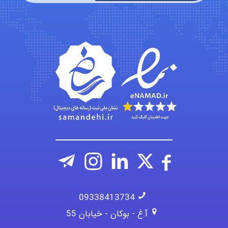
roya_boostani
amir
Fateme896
09338413734
آ.غ - بوکان - خیابان 55