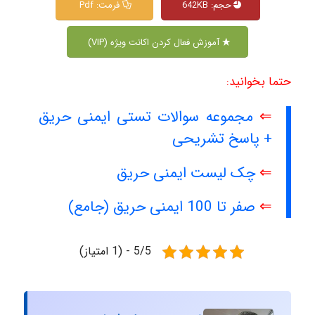
حجم: 642KB
فرمت: Pdf
آموزش فعال کردن اکانت ویژه (VIP)
حتما بخوانید:
⇐
مجموعه سوالات تستی ایمنی حریق
+ پاسخ تشریحی
⇐
چک لیست ایمنی حریق
⇐
صفر تا 100 ایمنی حریق (جامع)
5/5 - (1 امتیاز)