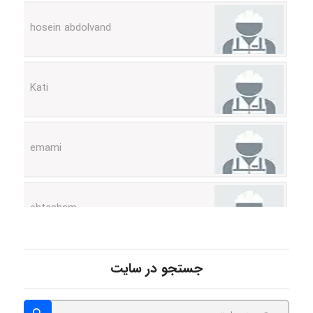
Kati
emami
ehtesham
Iman Hosseini
جستجو در سایت
Chehri