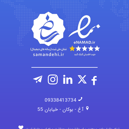
abolfazlkoshehe
A.balandeh
fatima
09338413734
آ.غ - بوکان - خیابان 55