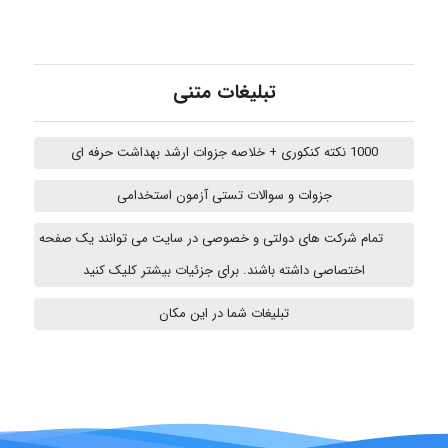
abolfazlkoshehe
abolfazlkoshehe
تبلیغات متنی
1000 نکته کنکوری + خلاصه جزوات ارشد بهداشت حرفه ای
A.balandeh
جزوات و سوالات تستی آزمون استخدامی
تمام شرکت های دولتی و خصوصی در سایت می توانند یک صفحه
fatima
اختصاصی داشته باشند. برای جزئیات بیشتر کلیک کنید
تبلیغات شما در این مکان
vali
fahimeh sheibani