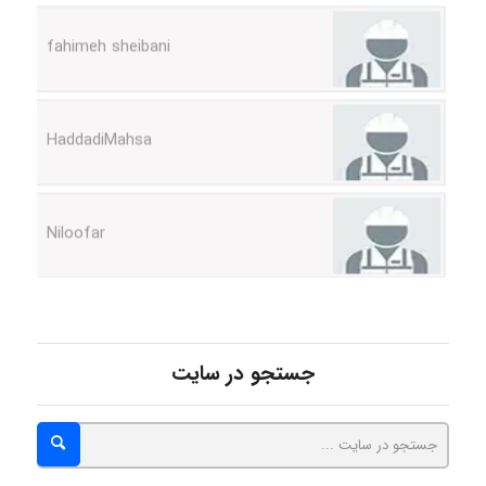
fahimeh sheibani
HaddadiMahsa
Niloofar
USER124
جستجو در سایت
malekf