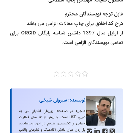
مسئول سایت:
مهندس رضیه سلطانی
قابل توجه نویسندگان محترم
درج کد اخلاق
برای چاپ مقالات الزامی می باشد
.
از اوایل سال 1397 داشتن شناسه رایگان
ORCID
برای
تمامی نویسندگان
الزامی
است
.
نویسنده: سیروان شیخی
«تجربه در صنعت»، زیربنایِ اشتیاقِ من به
دنیایِ HSE است. با بیش از ۱۳ سال فعالیت
اجرایی و تخصصی، هدفم در این وب‌سایت،
پل زدن میان دانشِ آکادمیک و نیازهای واقعیِ



