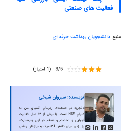
فعالیت های صنعتی
منبع:
دانشجویان بهداشت حرفه ای
3/5 - (1 امتیاز)
نویسنده: سیروان شیخی
«تجربه در صنعت»، زیربنایِ اشتیاقِ من به
دنیایِ HSE است. با بیش از ۱۳ سال فعالیت
اجرایی و تخصصی، هدفم در این وب‌سایت،
پل زدن میان دانشِ آکادمیک و نیازهای واقعیِ



