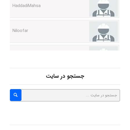
Niloofar
USER124
malekf
جستجو در سایت
abolfazlkoshehe
abolfazlkoshehe