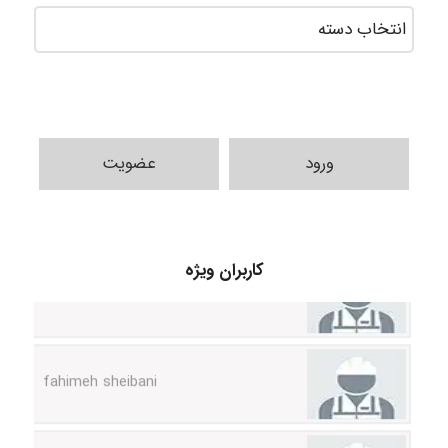
ورود
عضویت
vali
کاربران ویژه
fahimeh sheibani
HaddadiMahsa