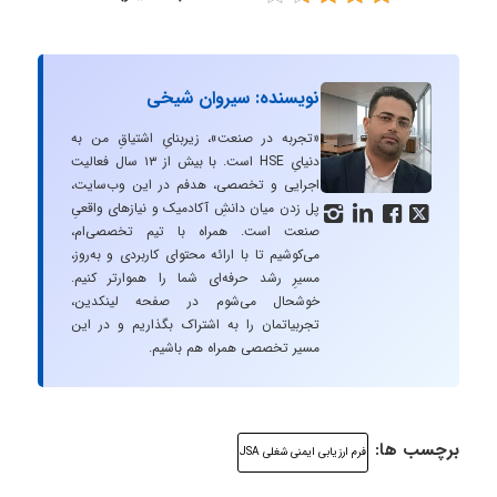
نویسنده: سیروان شیخی
«تجربه در صنعت»، زیربنایِ اشتیاقِ من به
دنیایِ HSE است. با بیش از ۱۳ سال فعالیت
اجرایی و تخصصی، هدفم در این وب‌سایت،
پل زدن میان دانشِ آکادمیک و نیازهای واقعیِ




صنعت است. همراه با تیم تخصصی‌ام،
می‌کوشیم تا با ارائه محتوای کاربردی و به‌روز،
مسیرِ رشد حرفه‌ای شما را هموارتر کنیم.
خوشحال می‌شوم در صفحه لینکدین،
تجربیاتمان را به اشتراک بگذاریم و در این
مسیر تخصصی همراه هم باشیم.
برچسب ها:
فرم ارزیابی ایمنی شغلی JSA