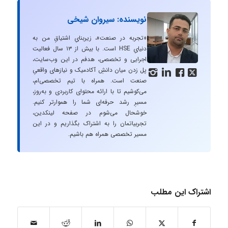
نویسنده: سیروان شیخی
«تجربه در صنعت»، زیربنایِ اشتیاقِ من به
دنیایِ HSE است. با بیش از ۱۳ سال فعالیت
اجرایی و تخصصی، هدفم در این وب‌سایت،
پل زدن میان دانشِ آکادمیک و نیازهای واقعیِ




صنعت است. همراه با تیم تخصصی‌ام،
می‌کوشیم تا با ارائه محتوای کاربردی و به‌روز،
مسیرِ رشد حرفه‌ای شما را هموارتر کنیم.
خوشحال می‌شوم در صفحه لینکدین،
تجربیاتمان را به اشتراک بگذاریم و در این
مسیر تخصصی همراه هم باشیم.
اشتراک این مطلب