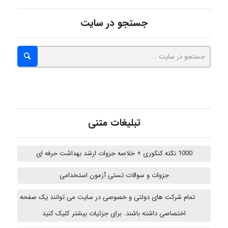
ZAK
جستجو در سایت
vali
fahimeh sheibani
تبلیغات متنی
HaddadiMahsa
1000 نکته کنکوری + خلاصه جزوات ارشد بهداشت حرفه ای
جزوات و سوالات تستی آزمون استخدامی
Niloofar
تمام شرکت های دولتی و خصوصی در سایت می توانند یک صفحه
اختصاصی داشته باشند. برای جزئیات بیشتر کلیک کنید
arman.m