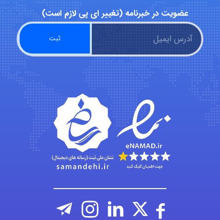
عضویت در خبرنامه (تغییر ای پی لازم است)
vali
fahimeh sheibani
HaddadiMahsa
Niloofar