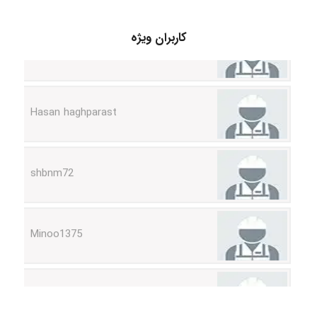
arman.m
کاربران ویژه
Hasan haghparast
shbnm72
Minoo1375
Sara