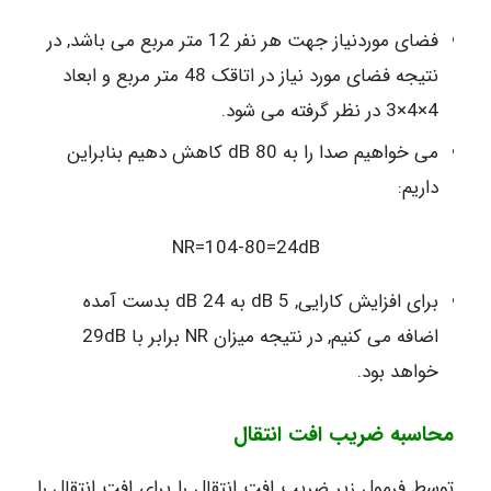
فضای موردنیاز جهت هر نفر 12 متر مربع می باشد, در
نتیجه فضای مورد نیاز در اتاقک 48 متر مربع و ابعاد
4×4×3 در نظر گرفته می شود.
می خواهیم صدا را به 80 dB کاهش دهیم بنابراین
داریم:
NR=104-80=24dB
برای افزایش کارایی, 5 dB به 24 dB بدست آمده
اضافه می کنیم, در نتیجه میزان NR برابر با 29dB
خواهد بود.
محاسبه ضریب افت انتقال
توسط فرمول زیر ضریب افت انتقال را برای افت انتقال را