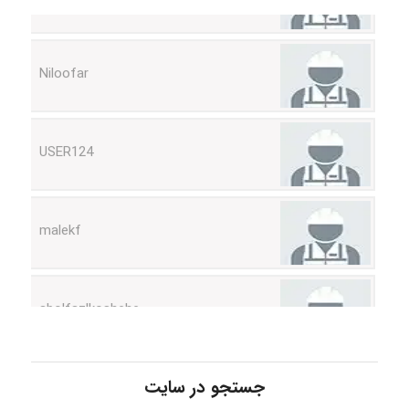
Niloofar
USER124
malekf
abolfazlkoshehe
abolfazlkoshehe
جستجو در سایت