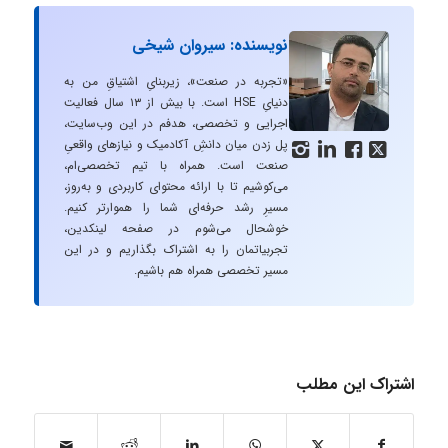
نویسنده: سیروان شیخی
«تجربه در صنعت»، زیربنایِ اشتیاقِ من به
دنیایِ HSE است. با بیش از ۱۳ سال فعالیت
اجرایی و تخصصی، هدفم در این وب‌سایت،
پل زدن میان دانشِ آکادمیک و نیازهای واقعیِ




صنعت است. همراه با تیم تخصصی‌ام،
می‌کوشیم تا با ارائه محتوای کاربردی و به‌روز،
مسیرِ رشد حرفه‌ای شما را هموارتر کنیم.
خوشحال می‌شوم در صفحه لینکدین،
تجربیاتمان را به اشتراک بگذاریم و در این
مسیر تخصصی همراه هم باشیم.
اشتراک این مطلب