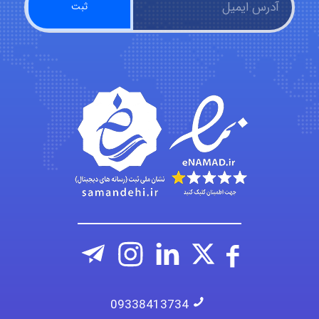
fatima
Jafar Tym
aghajari vahid
09338413734