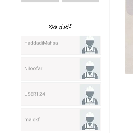
HaddadiMahsa
کاربران ویژه
Niloofar
USER124
malekf
abolfazlkoshehe