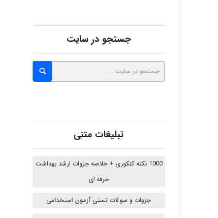
abolfazlkoshehe
جستجو در سایت
A.balandeh
fatima
تبلیغات متنی
Jafar Tym
1000 نکته کنکوری + خلاصه جزوات ارشد بهداشت
حرفه ای
aghajari vahid
جزوات و سوالات تستی آزمون استخدامی