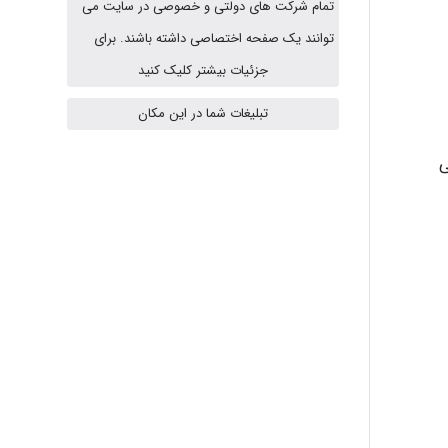
تمام شرکت های دولتی و خصوصی در سایت می
HaddadiMahsa
توانند یک صفحه اختصاصی داشته باشند. برای
جزئیات بیشتر کلیک کنید
Niloofar
تبلیغات شما در این مکان
ی
USER124
malekf
abolfazlkoshehe