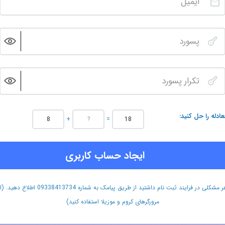
عادله را حل کنید
+
=
ایجاد حساب کاربری
هر مشکلی در فرایند ثبت نام داشتید از طریق پیامک به شماره 09338413734 اطلاع دهید.
مرورگرهای کروم و موزیلا استفاده کنید)