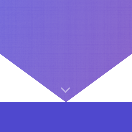
⇐ در هر مرحله ای از ثبت نام یا فعال کردن اکانت VIP مشکل داشتید, از طریق