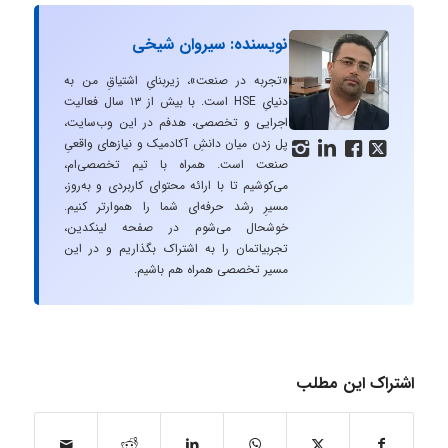
نویسنده: سیروان شیخی
«تجربه در صنعت»، زیربنایِ اشتیاقِ من به
دنیایِ HSE است. با بیش از ۱۳ سال فعالیت
اجرایی و تخصصی، هدفم در این وب‌سایت،
پل زدن میان دانشِ آکادمیک و نیازهای واقعیِ




صنعت است. همراه با تیم تخصصی‌ام،
می‌کوشیم تا با ارائه محتوای کاربردی و به‌روز،
مسیرِ رشد حرفه‌ای شما را هموارتر کنیم.
خوشحال می‌شوم در صفحه لینکدین،
تجربیاتمان را به اشتراک بگذاریم و در این
مسیر تخصصی همراه هم باشیم.
اشتراک این مطلب