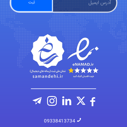
Kati
emami
ehtesham
09338413734