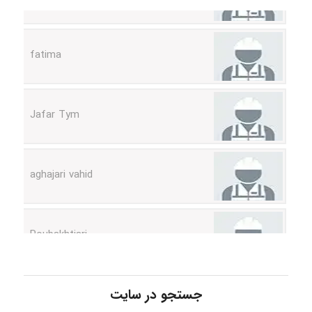
fatima
Jafar Tym
aghajari vahid
Poubakhtiari
Alirez0990
جستجو در سایت