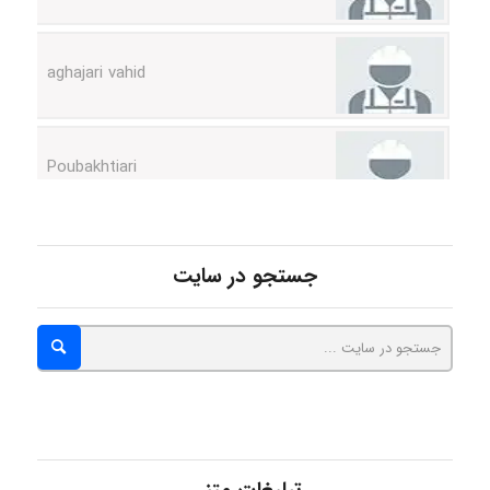
aghajari vahid
Poubakhtiari
Alirez0990
جستجو در سایت
hosein abdolvand
Kati