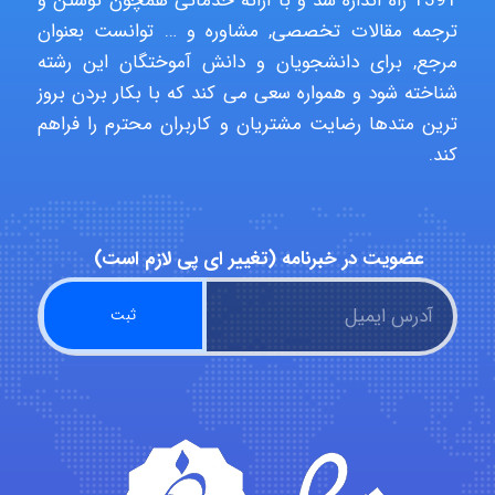
1391 راه اندازه شد و با ارائه خدماتی همچون نوشتن و
ترجمه مقالات تخصصی, مشاوره و … توانست بعنوان
مرجع, برای دانشجویان و دانش آموختگان این رشته
Poubakhtiari
شناخته شود و همواره سعی می کند که با بکار بردن بروز
ترین متدها رضایت مشتریان و کاربران محترم را فراهم
کند.
Alirez0990
عضویت در خبرنامه (تغییر ای پی لازم است)
hosein abdolvand
Kati
emami