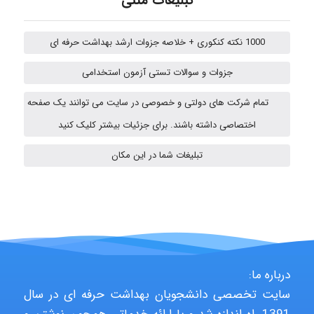
تبلیغات متنی
emami
1000 نکته کنکوری + خلاصه جزوات ارشد بهداشت حرفه ای
ehtesham
جزوات و سوالات تستی آزمون استخدامی
تمام شرکت های دولتی و خصوصی در سایت می توانند یک صفحه
A.balandeh
اختصاصی داشته باشند. برای جزئیات بیشتر کلیک کنید
تبلیغات شما در این مکان
fatemeh mirzaie
Jafar Tym
درباره ما:
سایت تخصصی دانشجویان بهداشت حرفه ای در سال
aghajari vahid