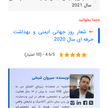
سال 2021
حتما بخوانید:
⇐
شعار روز جهانی ایمنی و بهداشت
حرفه ای سال 2020
4.6/5 - (10 امتیاز)
نویسنده: سیروان شیخی
«تجربه در صنعت»، زیربنایِ اشتیاقِ من به
دنیایِ HSE است. با بیش از ۱۳ سال فعالیت
اجرایی و تخصصی، هدفم در این وب‌سایت،
پل زدن میان دانشِ آکادمیک و نیازهای واقعیِ




صنعت است. همراه با تیم تخصصی‌ام،