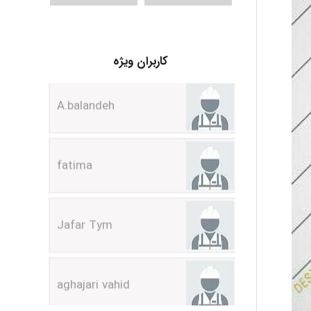
کاربران ویژه
A.balandeh
fatima
Jafar Tym
aghajari vahid
Poubakhtiari