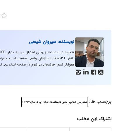
نویسنده: سیروان شیخی
دانشِ آکادمیک و نیازهای واقعیِ صنعت است. همراه با
هموارتر کنیم. خوشحال می‌شوم در صفحه لینکدین، تج




برچسب ها:
شعار روز جهانی ایمنی وبهداشت حرفه ای در سال ۲۰۱۳ م
اشتراک این مطلب