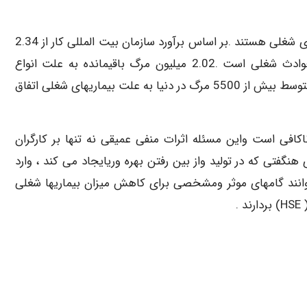
علت عمده مرگ ومیر های مرتبط با کار در سرتاسر جهان بیماریهای شغلی هستند .بر اساس برآورد سازمان بیت المللی کار از 2.34
میلیون تلفات شغلی در هر سال تنها 321000 آن مربوط به حوادث شغلی است .2.02 میلیون مرگ باقیمانده به علت انواع
مختلفی از بیماریها ی مرتبط با کار رخمی دهد .که روزانه به طور متوسط بیش از 5500 مرگ در دنیا به علت بیماریهای شغلی اتفاق
اکافی است واین مسئله اثرات منفی عمیقی نه تنها بر کارگران
نگفتی که در تولید واز بین رفتن بهره وریایجاد می کند ، وارد
توانند گامهای موثر ومشخصی برای کاهش میزان بیماریها شغلی
.