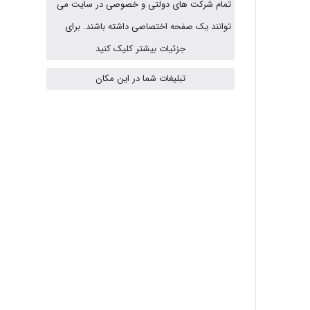
تمام شرکت های دولتی و خصوصی در سایت می
توانند یک صفحه اختصاصی داشته باشند. برای
A.balandeh
جزئیات بیشتر کلیک کنید
تبلیغات شما در این مکان
fatima
Jafar Tym
aghajari vahid
Poubakhtiari