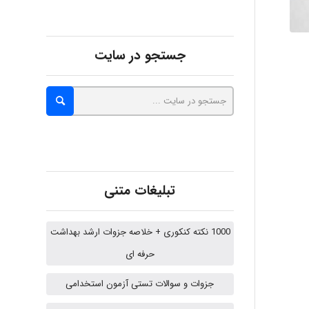
جستجو در سایت
Alirez0990
hosein abdolvand
Kati
تبلیغات متنی
emami
1000 نکته کنکوری + خلاصه جزوات ارشد بهداشت
حرفه ای
جزوات و سوالات تستی آزمون استخدامی
ehtesham