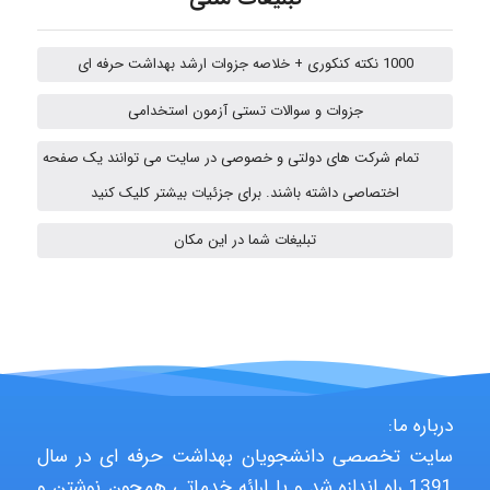
amir
1000 نکته کنکوری + خلاصه جزوات ارشد بهداشت حرفه ای
جزوات و سوالات تستی آزمون استخدامی
Poubakhtiari
تمام شرکت های دولتی و خصوصی در سایت می توانند یک صفحه
اختصاصی داشته باشند. برای جزئیات بیشتر کلیک کنید
تبلیغات شما در این مکان
Alirez0990
hosein abdolvand
درباره ما:
Kati
سایت تخصصی دانشجویان بهداشت حرفه ای در سال
1391 راه اندازه شد و با ارائه خدماتی همچون نوشتن و