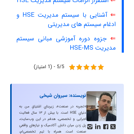
⇐
استقرار الزامات سیستم مدیریت HSE
⇐
آشنایی با سیستم مدیریت HSE و
ادغام سیستم های مدیریتی
⇐
جزوه دوره آموزشی مبانی سیستم
مدیریت HSE-MS
5/5 - (1 امتیاز)
نویسنده: سیروان شیخی
«تجربه در صنعت»، زیربنایِ اشتیاقِ من به
دنیایِ HSE است. با بیش از ۱۳ سال فعالیت
اجرایی و تخصصی، هدفم در این وب‌سایت،
پل زدن میان دانشِ آکادمیک و نیازهای واقعیِ




صنعت است. همراه با تیم تخصصی‌ام،