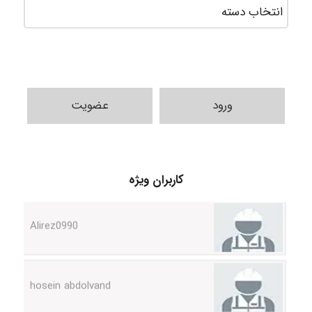
ورود
عضویت
Poubakhtiari
کاربران ویژه
Alirez0990
hosein abdolvand
Kati