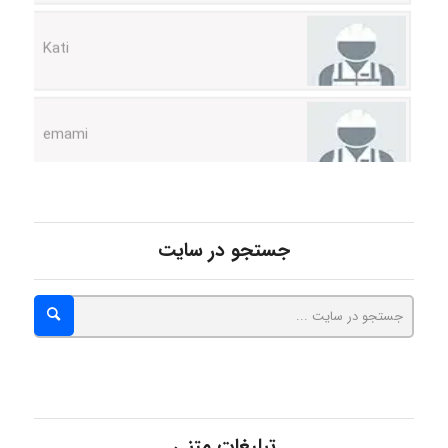
emami
ehtesham
Iman Hosseini
جستجو در سایت
Chehri
roya_boostani
تبلیغات متنی