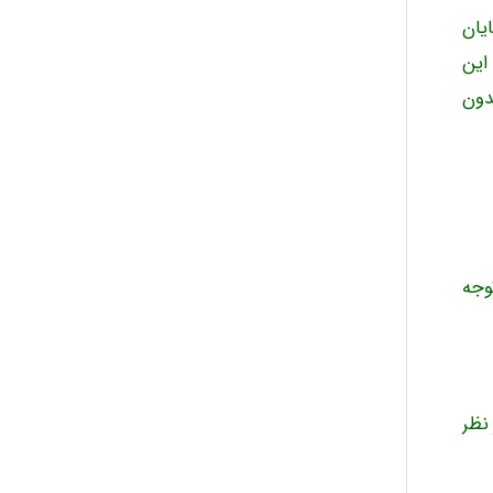
مایان
این
دون
(با توجه
 نظر