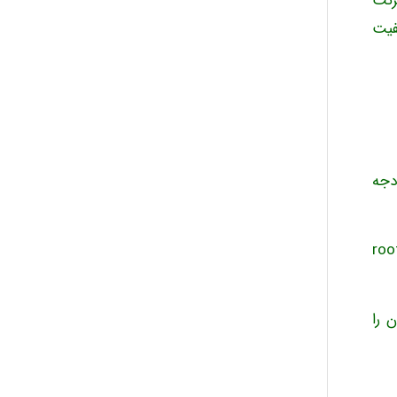
رنت
فیت
Alirez0990
hosein abdolvand
ودجه
Kati
شده در تضمین کیفیت، سیستم‌های مختلفی طراحی شده‌اند که ویژگی مشخص آنها «root-
emami
 را
ehtesham