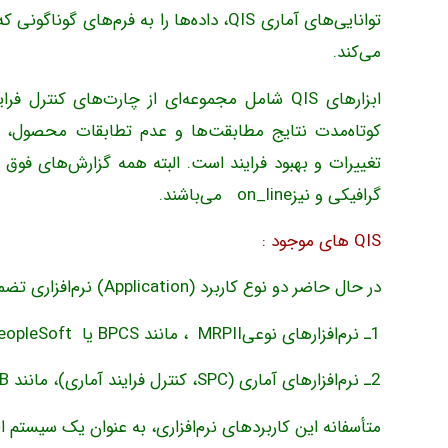
توانایی‌های آماری QIS، داده‌ها را به فرم
می‌کند.
کوتاه‌مدت نتایج مطابقت‌ها و عدم تطابقات محصول، آن
تغییرات و بهبود فرایند است. البته همه گزارش‌های فو
گرافیکی و نیزon_line می‌باشند.
QIS های موجود :
در حال حاضر دو نوع کاربرد (Application) نرم‌افزاری تضمین کیفیت در بازار وجود دارد:
1ـ نرم‌افزارهای نوعیMRPII ، مانند BPCS یا PeopleSoft؛
2ـ نرم‌افزارهای آماری (SPC، کنترل فرایند آماری)، مانند MINITAB؛
متأسفانه این کاربردهای نرم‌افزاری، به عنوان یک سیستم