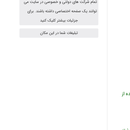
تمام شرکت های دولتی و خصوصی در سایت می
توانند یک صفحه اختصاصی داشته باشند. برای
A.balandeh
جزئیات بیشتر کلیک کنید
تبلیغات شما در این مکان
fatima
Jafar Tym
aghajari vahid
 از
Poubakhtiari