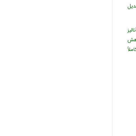
بدیل
رل فرایند آماری (مبتنی بر spc)، به همراه آلارم‌های کنترل فرایندspc، آنالیز
اهش
لاً