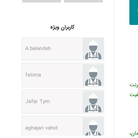
کاربران ویژه
A.balandeh
fatima
Jafar Tym
رنت
فیت
aghajari vahid
ان،
Poubakhtiari