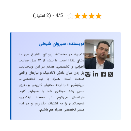
4/5 - (2 امتیاز)
نویسنده: سیروان شیخی
«تجربه در صنعت»، زیربنایِ اشتیاقِ من به
دنیایِ HSE است. با بیش از ۱۳ سال فعالیت
اجرایی و تخصصی، هدفم در این وب‌سایت،
پل زدن میان دانشِ آکادمیک و نیازهای واقعیِ




صنعت است. همراه با تیم تخصصی‌ام،
می‌کوشیم تا با ارائه محتوای کاربردی و به‌روز،
مسیرِ رشد حرفه‌ای شما را هموارتر کنیم.
خوشحال می‌شوم در صفحه لینکدین،
تجربیاتمان را به اشتراک بگذاریم و در این
مسیر تخصصی همراه هم باشیم.