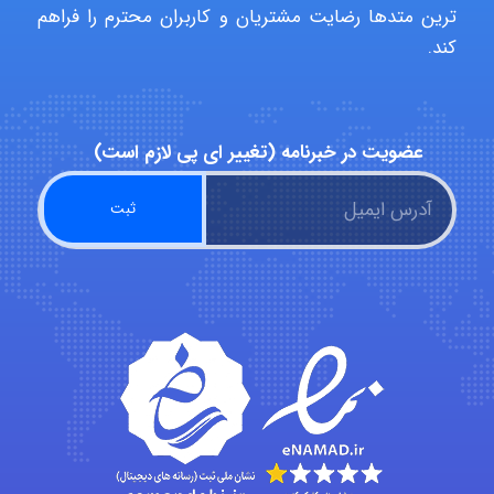
Iman Hosseini
ترین متدها رضایت مشتریان و کاربران محترم را فراهم
کند.
Chehri
عضویت در خبرنامه (تغییر ای پی لازم است)
roya_boostani
amir
Fateme896