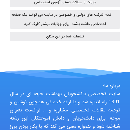
جزوات و سوالات تستی آزمون استخدامی
Alirez0990
تمام شرکت های دولتی و خصوصی در سایت می توانند یک صفحه
اختصاصی داشته باشند. برای جزئیات بیشتر کلیک کنید
hosein abdolvand
تبلیغات شما در این مکان
Kati
emami
درباره ما:
سایت تخصصی دانشجویان بهداشت حرفه ای در سال
1391 راه اندازه شد و با ارائه خدماتی همچون نوشتن و
ehtesham
ترجمه مقالات تخصصی, مشاوره و … توانست بعنوان
مرجع, برای دانشجویان و دانش آموختگان این رشته
شناخته شود و همواره سعی می کند که با بکار بردن بروز