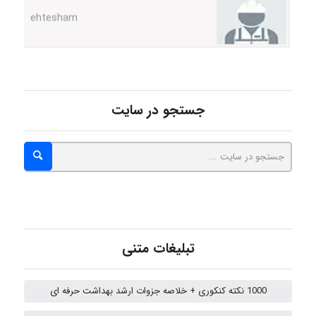
Iman Hosseini
Chehri
جستجو در سایت
roya_boostani
amir
تبلیغات متنی
Fateme896
1000 نکته کنکوری + خلاصه جزوات ارشد بهداشت حرفه ای