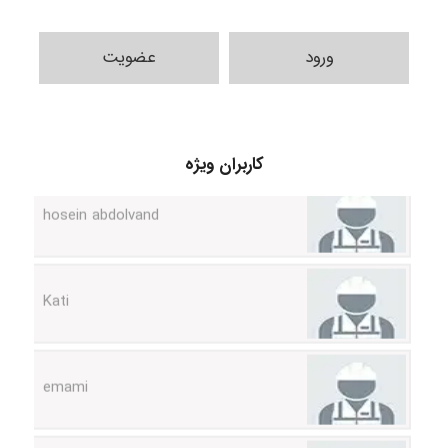
ورود
عضویت
Alirez0990
hosein abdolvand
کاربران ویژه
Kati
emami
ehtesham