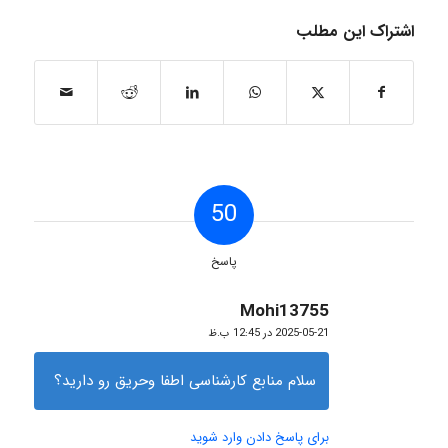
اشتراک این مطلب
50
پاسخ
Mohi13755
گفته:
2025-05-21 در 12:45 ب.ظ
سلام منابع کارشناسی اطفا وحریق رو دارید؟
برای پاسخ دادن وارد شوید