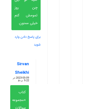
چن روز
تمومش کنم
خیلی ممنون.
برای پاسخ دادن وارد
شوید
Sirvan
گفته:
Sheikhi
2023-05-09 در
9:22 ب.ظ
کتاب
«مجموعه
سوالات