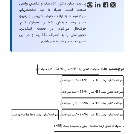
پل زدن میان دانشِ آکادمیک و نیازهای واقعیِ




صنعت است. همراه با تیم تخصصی‌ام،
می‌کوشیم تا با ارائه محتوای کاربردی و به‌روز،
مسیرِ رشد حرفه‌ای شما را هموارتر کنیم.
خوشحال می‌شوم در صفحه لینکدین،
تجربیاتمان را به اشتراک بگذاریم و در این
مسیر تخصصی همراه هم باشیم.
برچسب ها:
,
سوالات کنکور ارشد HSE سال 92-93 + کلید سوالات
,
سوالات کنکور ارشد HSE سال 93-94 + کلید سوالات
,
سوالات کنکور ارشد HSE سال 94-95 + کلید سوالات
,
سوالات کنکور ارشد HSE سال 95-96 + کلید سوالات
,
سوالات کنکور ارشد HSE سال 96-97 + کلید سوالات
سوالات کنکور ارشد hse وزارت بهداشت
,
سوالات کنکور ارشد سلامت ایمنی و محیط زیست (HSE)