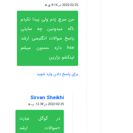
گفته:
2022-02-25 در 8:16 ق.ظ
من سرچ زدم ولی پیدا نکردم
،اگه میدونین چه سایتی
پاسخ سوالات انگلیسی ارشد
hse داره ،ممنون میشم
لینکشو بزارین
برای پاسخ دادن وارد شوید
Sirvan Sheikhi
گفته:
2022-02-25 در 12:38 ب.ظ
در گوگل عبارت
«سوالات ارشد