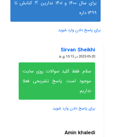
برای سال ۱۴۰۰ و ۱۴۰۱ ندارین ؟! کتابش تا
۱۳۹۹ داره
برای پاسخ دادن وارد شوید
Sirvan Sheikhi
گفته:
2023-05-20 در 10:15 ق.ظ
سلام. فقط کلید سوالات روی سایت
موجود است. پاسخ تشریحی فعلا
نداریم
برای پاسخ دادن وارد شوید
Amin khaledi