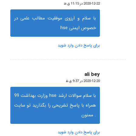
گفته:
2020-12-22 در 11:15 ق.ظ
با سلام و ارزوی موفقیت مطالب علمی در
خصوص ایمنی hse
برای پاسخ دادن وارد شوید
ali bey
گفته:
2020-12-20 در 9:37 ق.ظ
با سلام سوالات ارشد hse وزارت بهداشت 99
همراه با پاسخ تشریحی را بگذارید تو سایت
. ممنون
برای پاسخ دادن وارد شوید