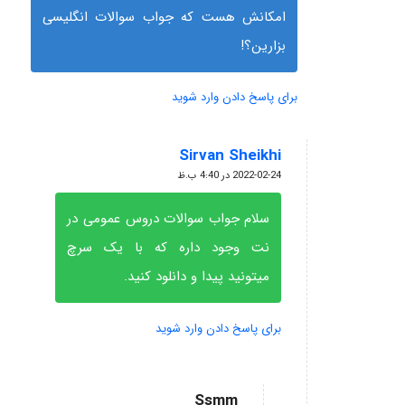
امکانش هست که جواب سوالات انگلیسی
بزارین؟!
برای پاسخ دادن وارد شوید
Sirvan Sheikhi
گفته:
2022-02-24 در 4:40 ب.ظ
سلام جواب سوالات دروس عمومی در
نت وجود داره که با یک سرچ
میتونید پیدا و دانلود کنید.
برای پاسخ دادن وارد شوید
Ssmm