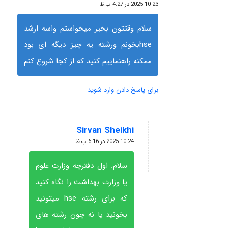
گفته:
2025-10-23 در 4:27 ب.ظ
سلام وقتتون بخیر میخواستم واسه ارشد
hseبخونم ورشته یه چیز دیگه ای بود
ممکنه راهنماییم کنید که از کجا شروع کنم
برای پاسخ دادن وارد شوید
Sirvan Sheikhi
گفته:
2025-10-24 در 6:16 ب.ظ
سلام. اول دفترچه وزارت علوم
یا وزارت بهداشت را نگاه کنید
که برای رشته hse میتونید
بخونید یا نه چون رشته های