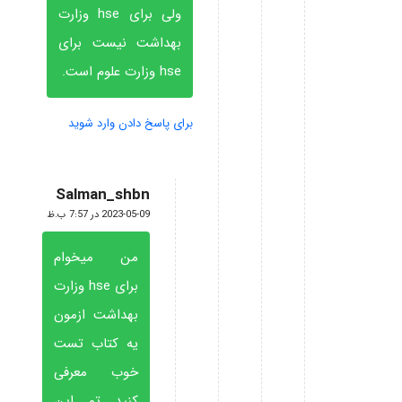
ولی برای hse وزارت
بهداشت نیست برای
hse وزارت علوم است.
برای پاسخ دادن وارد شوید
Salman_shbn
گفته:
2023-05-09 در 7:57 ب.ظ
من میخوام
برای hse وزارت
بهداشت ازمون
یه کتاب تست
خوب معرفی
کنید تو این