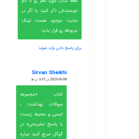
لطفا کتاب مورد نظر‌ رو با نام
نویسندش ذکر کنید یا اگر در
سایت موجود هست لینک
مربوطه رو‌ قرار بدید
برای پاسخ دادن وارد شوید
Sirvan Sheikhi
گفته:
2023-05-08 در 3:57 ب.ظ
کتاب «مجموعه
سوالات بهداشت ،
ایمنی و محیط زیست
با پاسخ تشریحی» در
گوگل سرچ کنید میاره