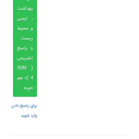
بهداشت
، ایمنی
و محیط
زیست
با پاسخ
تشریحی
( SDM
4 )» هم
خوبه
برای پاسخ دادن
وارد شوید