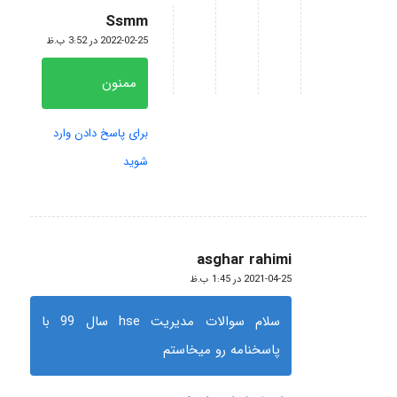
Ssmm
گفته:
2022-02-25 در 3:52 ب.ظ
ممنون
برای پاسخ دادن وارد
شوید
asghar rahimi
گفته:
2021-04-25 در 1:45 ب.ظ
سلام سوالات مدیریت hse سال 99 با
پاسخنامه رو میخاستم