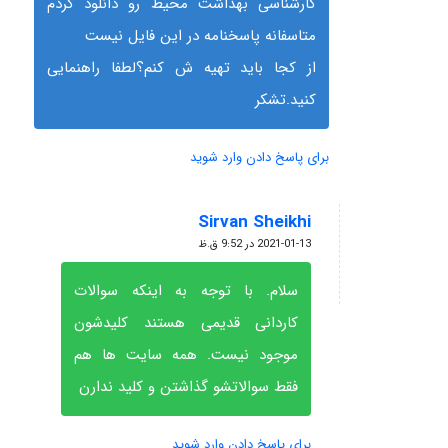
کارشناسی بهداشت محیط رو دانلود کردم
متاسفانه پاسخنامه در این فایل نیست
از کجا باید تهیه ش کنم؟لطفا راهنمایی
کنید.تشکر
برای پاسخ دادن وارد شوید
Sirvan Sheikhi
گفته:
2021-01-13 در 9:52 ق.ظ
سلام. با توجه به اینکه سوالات
کاردانی قدیمی هستند کلیدشون
موجود نیست. همه سایت ها هم
فقط سوالاتشو گذاشتن و کلید ندارن
برای پاسخ دادن وارد شوید