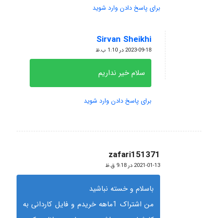
برای پاسخ دادن وارد شوید
Sirvan Sheikhi
گفته:
2023-09-18 در 1:10 ب.ظ
سلام خیر نداریم
برای پاسخ دادن وارد شوید
zafari151371
گفته:
2021-01-13 در 9:18 ق.ظ
باسلام و خسته نباشید
من اشتراک 1ماهه خریدم و فایل کاردانی به