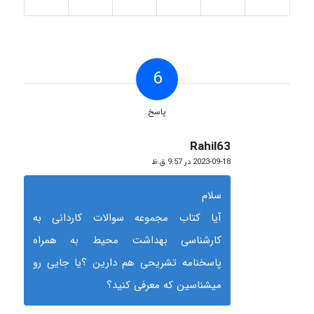
6
پاسخ
Rahil63
گفته:
2023-09-18 در 9:57 ق.ظ
سلام
آیا کتاب مجموعه سوالات کاردانی به
کارشناسی بهداشت محیط به همراه
پاسخنامه تشریحی هم دارین ؟یا جایی رو
میشناسین که معرفی کنید؟