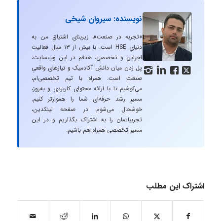
نویسنده: سیروان شیخی
«تجربه در صنعت»، زیربنایِ اشتیاقِ من به
دنیایِ HSE است. با بیش از ۱۳ سال فعالیت
اجرایی و تخصصی، هدفم در این وب‌سایت،
پل زدن میان دانشِ آکادمیک و نیازهای واقعیِ




صنعت است. همراه با تیم تخصصی‌ام،
می‌کوشیم تا با ارائه محتوای کاربردی و به‌روز،
مسیرِ رشد حرفه‌ای شما را هموارتر کنیم.
خوشحال می‌شوم در صفحه لینکدین،
تجربیاتمان را به اشتراک بگذاریم و در این
مسیر تخصصی همراه هم باشیم.
اشتراک این مطلب