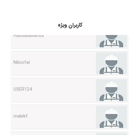
HaddadiMahsa
کاربران ویژه
Niloofar
USER124
malekf
abolfazlkoshehe