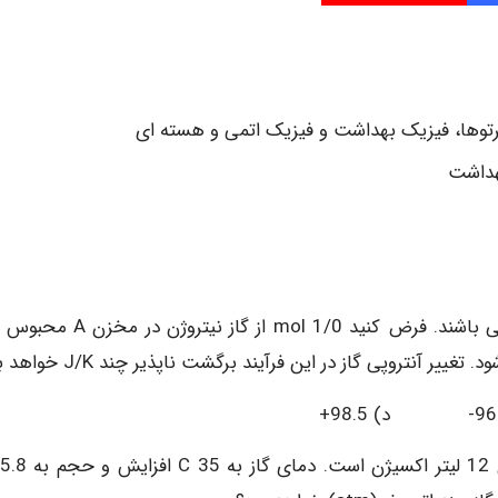
توها، فیزیک بهداشت و فیزیک اتمی و هسته ای
هداشت
1- دو مخزن A و B از طریق یک شیر به هم در ارتباط می باشند. فرض کنید mol 1/0 از
ر آنتروپی گاز در این فرآیند برگشت ناپذیر چند J/K خواهد بود؟