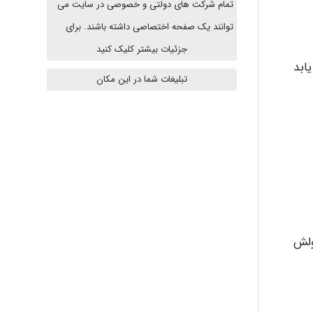
تمام شرکت های دولتی و خصوصی در سایت می
توانند یک صفحه اختصاصی داشته باشند. برای
A.balandeh
جزئیات بیشتر کلیک کنید
یابد
تبلیغات شما در این مکان
fatima
Jafar Tym
aghajari vahid
ه را در امتداد طولش
Poubakhtiari