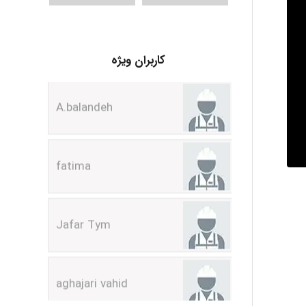
A.balandeh
کاربران ویژه
fatima
Jafar Tym
aghajari vahid
Poubakhtiari