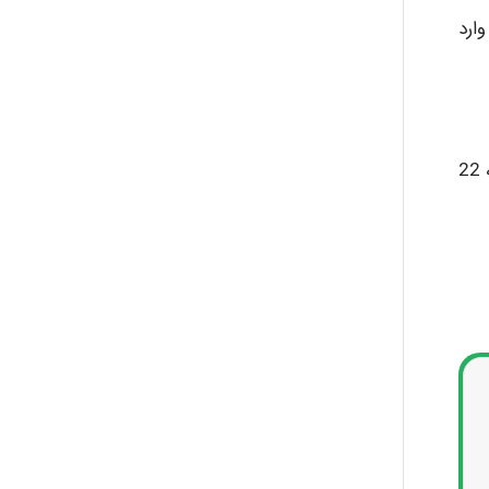
سم وارد
10- هواپیمای کوچک فرودگاه را در یک روز ابری ترک می کند و سپس km 215 دورتر از آن، در جهتی که با شرق شمال زاویه 22