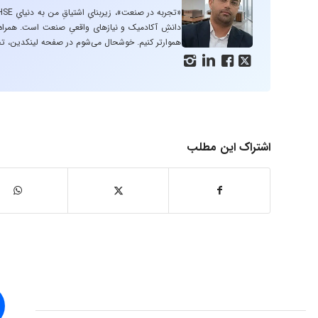
دانشِ آکادمیک و نیازهای واقعیِ صنعت است. همراه با
هموارتر کنیم. خوشحال می‌شوم در صفحه لینکدین، تج




اشتراک این مطلب