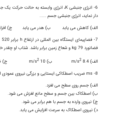
6- انرژی جنبشی K، انرژی وابسته به حالت ح
دار نماید، انرژی جنبشی جسم …….
الف) کاهش می یابد ب) هدر می یابد ج) افزایش
فضانورد kg 79 و شعاع زمین برابر باشد. شتاب او چقدر خواهد بود؟
2
2
الف) m/s
8.4 ب) m/s
10 ج) m/s
.6
8- ms ضریب اصطکاکی ایستایی و بزرگی نیروی عمودی است. اگر مؤلفه F که موازی سطح است از بیشتر شود …………
الف) جسم روی سطح می لغزد.
ب) اصطکاک بین جسم و سطح مانع لغزش می شود.
ج) نیروی وارده به جسم با هم برابر می شود.
د) نیروی اصطکاک به سرعت افزایش می یابد.