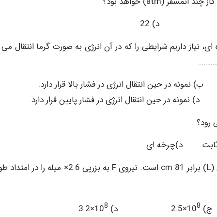
فر (atm) خواهد بود؟
ای، نیاز داریم شرایطی را که در آن انرژی به صورت گرما انتقال می 
………….
 ب) نمونه در حین انتقال انرژی در فشار بالا قرار دارد.
د) نمونه در حین انتقال انرژی در فشار پایین قرار دارد.
ابت د)چرخه ای
5- یک میله فولادی دارای شعاع (R) برابر mm 5.9 و طول (L) برابر cm 81 است. نیروی F به بزرپی 2.6× میل
8
8
×2.5 د) 10
×3.2