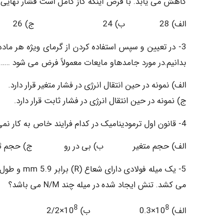
کاهش می یابد. با فرض اینکه گاز کامل است فشار نهایی گاز چند اتمس
الف) 28 ب) 24 ج) 26 د) 22
3- در تعیین و سپس استفاده کردن از گرمای ویژه هر ماده 
بدانیم.در مورد جامدهاو مایعات معمولاً فرض می شود …
الف) نمونه در حین انتقال انرژی در فشار متغیر قرار دارد.
ج) نمونه در حین انتقال انرژی در فشار ثابت قرار دارد. 
4- قانون اول ترمودینامیک در کدام فرایند خاص به کار نمی رود؟
الف) حجم متغیر ب) بی در رو ج) حجم ث
می کشد. تنش ایجاد شده در میله چند N/M می باشد؟
8
8
الف) 10
×0.3 ب) 10
×2/2 ج) 10