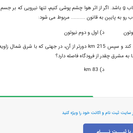
9- فرض کنید جسمی به جرم m در حال سقوط آزاد با شتاب g باشد. اگر از اثر هوا چشم پوشی کنیم، تنها نیرویی که بر ج
ب رو به پایین به قانون …………. مربوط می شود:
تون د) اول‌ و دوم نیوتون
به مشرق چقدر از فرودگاه فاصله دارد؟
 سایت ثبت نام و اکانت خود را ویژه کنید
 یا ثبـــت نــــام