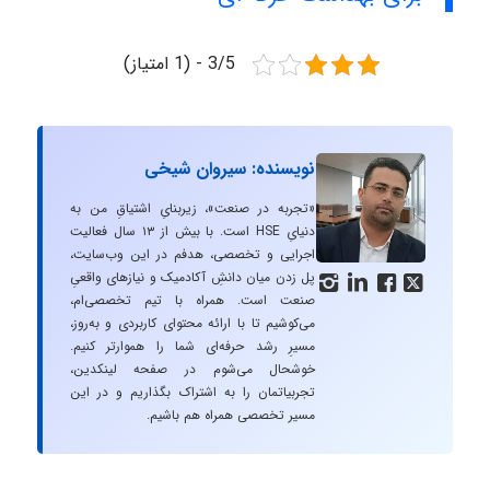
3/5 - (1 امتیاز)
نویسنده: سیروان شیخی
«تجربه در صنعت»، زیربنایِ اشتیاقِ من به
دنیایِ HSE است. با بیش از ۱۳ سال فعالیت
اجرایی و تخصصی، هدفم در این وب‌سایت،
پل زدن میان دانشِ آکادمیک و نیازهای واقعیِ




صنعت است. همراه با تیم تخصصی‌ام،
می‌کوشیم تا با ارائه محتوای کاربردی و به‌روز،
مسیرِ رشد حرفه‌ای شما را هموارتر کنیم.
خوشحال می‌شوم در صفحه لینکدین،
تجربیاتمان را به اشتراک بگذاریم و در این
مسیر تخصصی همراه هم باشیم.