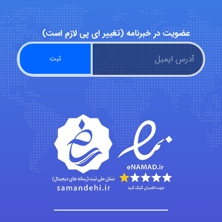
Niloofar
عضویت در خبرنامه (تغییر ای پی لازم است)
USER124
malekf
abolfazlkoshehe
abolfazlkoshehe