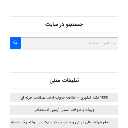
HaddadiMahsa
جستجو در سایت
Niloofar
USER124
malekf
تبلیغات متنی
1000 نکته کنکوری + خلاصه جزوات ارشد بهداشت حرفه ای
abolfazlkoshehe
جزوات و سوالات تستی آزمون استخدامی
تمام شرکت های دولتی و خصوصی در سایت می توانند یک صفحه
abolfazlkoshehe