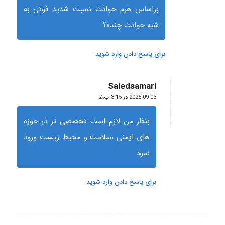
براساس هرم حوادث نسبت شدید فوتی به
شبه حوادث چنده؟
برای پاسخ دادن وارد شوید
Saiedsamari
گفته:
2025-09-03 در 3:15 ب.ظ
بنظر من لازم است تخصصی تر در حوزه
های ایمنی ،سلامت و محیط زیست ورود
نمود
برای پاسخ دادن وارد شوید