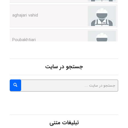
aghajari vahid
Poubakhtiari
Alirez0990
جستجو در سایت
hosein abdolvand
Kati
تبلیغات متنی
emami