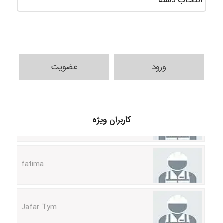
ورود
عضویت
A.balandeh
کاربران ویژه
fatima
Jafar Tym