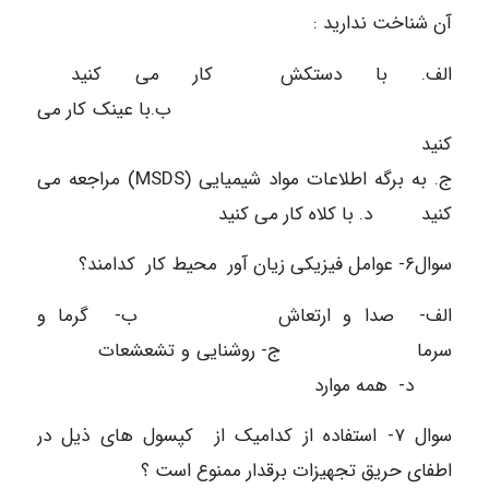
آن شناخت ندارید :
الف. با دستکش کار می کنید
ب.با عینک کار می
کنید
ج. به برگه اطلاعات مواد شیمیایی (MSDS) مراجعه می
کنید د. با کلاه کار می کنید
سوال۶- عوامل فیزیکی زیان آور محیط کار کدامند؟
الف- صدا و ارتعاش ب- گرما و
سرما ج- روشنایی و تشعشعات
د- همه موارد
سوال ۷- استفاده از کدامیک از کپسول های ذیل در
اطفای حریق تجهیزات برقدار ممنوع است ؟