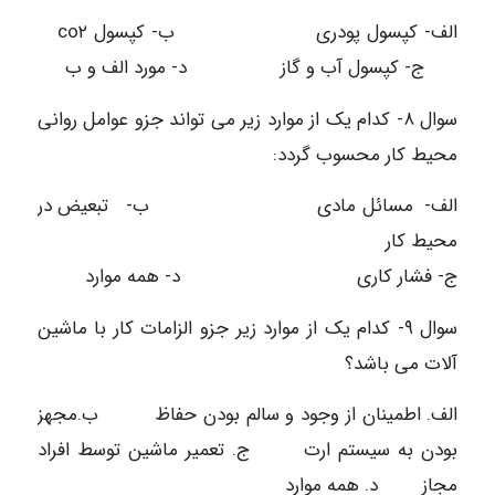
الف- کپسول پودری ب- کپسول co۲
ج- کپسول آب و گاز د- مورد الف و ب
سوال ۸- کدام یک از موارد زیر می تواند جزو عوامل روانی
محیط کار محسوب گردد:
الف- مسائل مادی ب- تبعیض در
محیط کار
ج- فشار کاری د- همه موارد
سوال ۹- کدام یک از موارد زیر جزو الزامات کار با ماشین‌
آلات می باشد؟
الف. اطمینان از وجود و سالم بودن حفاظ ب.مجهز
بودن به سیستم ارت ج. تعمیر ماشین توسط افراد
مجاز د. همه موارد