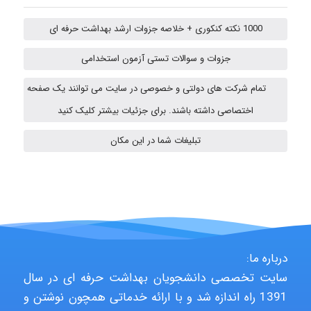
1000 نکته کنکوری + خلاصه جزوات ارشد بهداشت حرفه ای
ehtesham
جزوات و سوالات تستی آزمون استخدامی
تمام شرکت های دولتی و خصوصی در سایت می توانند یک صفحه
اختصاصی داشته باشند. برای جزئیات بیشتر کلیک کنید
A.balandeh
تبلیغات شما در این مکان
fatima
Jafar Tym
درباره ما:
سایت تخصصی دانشجویان بهداشت حرفه ای در سال
aghajari vahid
1391 راه اندازه شد و با ارائه خدماتی همچون نوشتن و