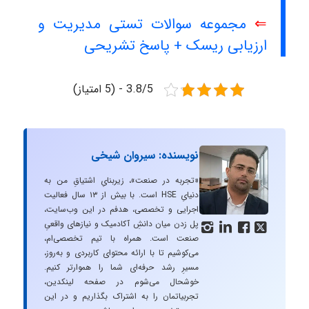
⇐
مجموعه سوالات تستی مدیریت و
ارزیابی ریسک + پاسخ تشریحی
3.8/5 - (5 امتیاز)
نویسنده: سیروان شیخی
«تجربه در صنعت»، زیربنایِ اشتیاقِ من به
دنیایِ HSE است. با بیش از ۱۳ سال فعالیت
اجرایی و تخصصی، هدفم در این وب‌سایت،
پل زدن میان دانشِ آکادمیک و نیازهای واقعیِ




صنعت است. همراه با تیم تخصصی‌ام،
می‌کوشیم تا با ارائه محتوای کاربردی و به‌روز،
مسیرِ رشد حرفه‌ای شما را هموارتر کنیم.
خوشحال می‌شوم در صفحه لینکدین،
تجربیاتمان را به اشتراک بگذاریم و در این