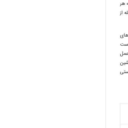
 هر
 از
های
است
عمل
شین
ستی