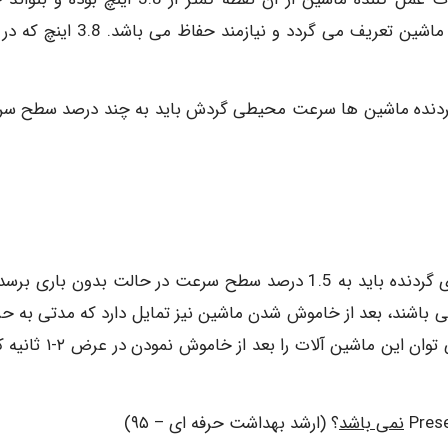
نیشگون گیری (pinch point) ایجاد نماید جز نقاط عمل ماشین تعریف می گردد و نیازمند حف
گردنده ماشین ها سرعت محیطی گردش باید به چند درصد سطح س
بعد از استفاده از ترمز، سرعت محیطی گردش قسمت های گردنده باید به 1.5 درصد سطح سرعت در حالت بدون باری 
 باشند، بعد از خاموش شدن ماشین نیز تمایل دارد که مدتی به ح
دورانی خود ادامه دهند. با نصب ترمزهای الکترونیکی می توان این ماشین آلات 
نمی باشد
؟ (ارشد بهداشت حرفه ای – ۹۵)