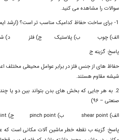
سوالات را مشاهده می کنید.
1- برای ساخت حفاظ کدامیک مناسب تر است؟ (ارشد ایمنی صنعتی – ۹۶)
الف) چوب ب) پلاستیک ج) فلز د) شیشه
پاسخ: گزینه ج
حفاظ های از جنس فلز در برابر عوامل محیطی مختلف اعم 
شیشه مقاوم هستند.
2. به هر جایی که بخش های بدن بتواند بین دو یا چند
صنعتی – ۹۶)
الف) shear point ب) pinch point ج) Nip point د) Nip bite
پاسخ: گزینه ب نقطه خطر ماشین آلات مکانی است که عمل