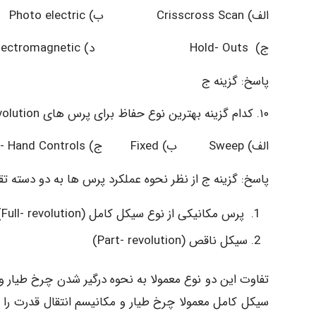
الف) Crisscross Scan ب) Photo electric
ج) Hold- Outs د) Electromagnetic
پاسخ: گزینه ج
۱۰. کدام گزینه بهترین نوع حفاظ برای پرس های Full Revolution می باشد؟ (ارشد بهداشت حرفه ای – ۹۵)
الف) Sweep ب) Fixed ج) Two- Hand Controls د) Grinder
پاسخ: گزینه ج از نظر نحوه عملکرد پرس ها به دو دسته ت
پرس مکانیکی از نوع سیکل کامل (Full- revolution)
سیکل ناقص (Part- revolution)
تفاوت این دو نوع معمولا به نحوه درگیر شدن چرخ طیار 
سیکل کامل معمولا چرخ طیار و مکانیسم انتقال قدرت را 