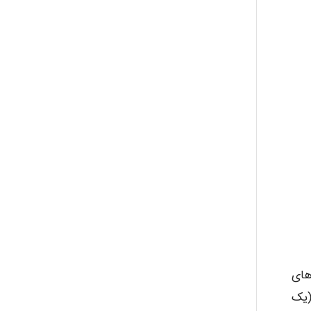
abolfazlkoshehe
A.balandeh
fatima
Jafar Tym
aghajari vahid
های
(یک