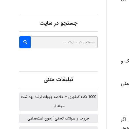
abolfazlkoshehe
جستجو در سایت
A.balandeh
ک و
fatima
تبلیغات متنی
منی
Jafar Tym
1000 نکته کنکوری + خلاصه جزوات ارشد بهداشت
حرفه ای
aghajari vahid
جزوات و سوالات تستی آزمون استخدامی
اگر
 بوده و بتواند خطر