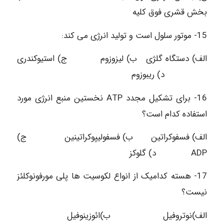
بخش قشری فوق کلیه
15- موتور سلول است و تولید انرژی می کند:
الف) دستگاه گلژی ب) لیزوزوم ج) استیوکندری
د) ریبوزوم
16- برای تشکیل مجدد ATP نخستین منبع انرژی مورد
استفاده کدام است؟
الف) فسفوکراتین ب) فسفولیپوکراتینین ج)
ADP د) گلوکز
17- هسته کدامیک از انواع لکوسیت ها پلی مورفونوکلئز
نیست؟
الف)نوتروفیل ب)ائوزینوفیل