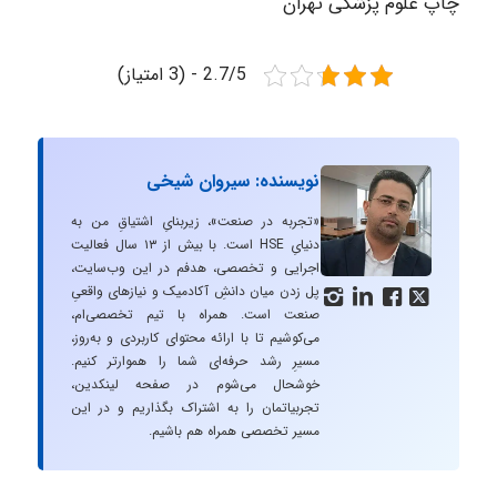
چاپ علوم پزشکی تهران
2.7/5 - (3 امتیاز)
نویسنده: سیروان شیخی
«تجربه در صنعت»، زیربنایِ اشتیاقِ من به
دنیایِ HSE است. با بیش از ۱۳ سال فعالیت
اجرایی و تخصصی، هدفم در این وب‌سایت،
پل زدن میان دانشِ آکادمیک و نیازهای واقعیِ




صنعت است. همراه با تیم تخصصی‌ام،
می‌کوشیم تا با ارائه محتوای کاربردی و به‌روز،
مسیرِ رشد حرفه‌ای شما را هموارتر کنیم.
خوشحال می‌شوم در صفحه لینکدین،
تجربیاتمان را به اشتراک بگذاریم و در این
مسیر تخصصی همراه هم باشیم.