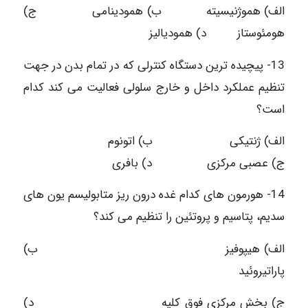
الف) هموژنیسیته ب) همودینامی ج)
هومئوستاز د) همودیالیز
13- پیچیده ترین دستگاه کنترلی که در تمام بدن در جهت
تنظیم عملکرد داخل و خارج سلولی فعالیت می کند کدام
است؟
الف) ژنتیکی ب) اتونوم
ج) عصبی مرکزی د) بافری
14- هورمون های کدام غده درون ریز متابولیسم یون های
سدیم، پتاسیم و پروتئین را تنظیم می کند؟
الف) هیپوفیز ب)
پاراتیروئید
ج) بخش مرکزی فوق کلیه د)