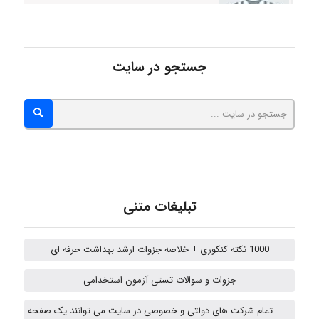
aghajari vahid
جستجو در سایت
Poubakhtiari
Alirez0990
hosein abdolvand
تبلیغات متنی
1000 نکته کنکوری + خلاصه جزوات ارشد بهداشت حرفه ای
Kati
جزوات و سوالات تستی آزمون استخدامی
تمام شرکت های دولتی و خصوصی در سایت می توانند یک صفحه