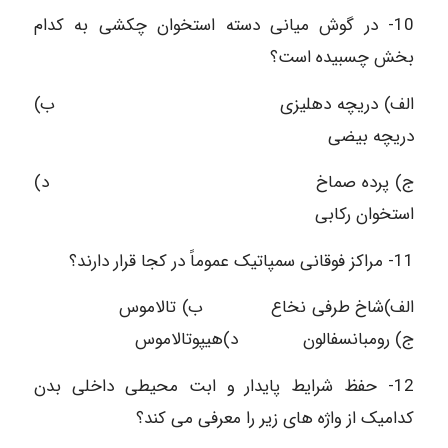
10- در گوش میانی دسته استخوان چکشی به کدام
بخش چسبیده است؟
الف) دریچه دهلیزی ب)
دریچه بیضی
ج) پرده صماخ د)
استخوان رکابی
11- مراکز فوقانی سمپاتیک عموماً در کجا قرار دارند؟
الف)شاخ طرفی نخاع ب) تالاموس
ج) رومبانسفالون د)هیپوتالاموس
12- حفظ شرایط پایدار و ابت محیطی داخلی بدن
کدامیک از واژه های زیر را معرفی می کند؟