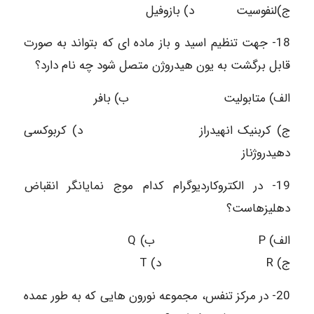
ج)لنفوسیت د) بازوفیل
18- جهت تنظیم اسید و باز ماده ای که بتواند به صورت
قابل برگشت به یون هیدروژن متصل شود چه نام دارد؟
الف) متابولیت ب) بافر
ج) کربنیک انهیدراز د) کربوکسی
دهیدروژناز
19- در الکتروکاردیوگرام کدام موج نمایانگر انقباض
دهلیزهاست؟
الف) P ب) Q
ج) R د) T
20- در مرکز تنفس، مجموعه نورون هایی که به طور عمده