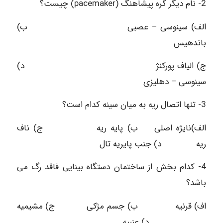
2- نام دیگر گره پیشاهنگ (pacemaker) چیست؟
الف) سینوسی – عصبی ب)
باندهیس
ج) الیاف پورکنژ د)
سینوسی – دهلیزی
3- تنها اتصال ریه به میان سینه کدام است؟
الف)نایژه اصلی ب) پایه ریه ج) ناف
ریه د) جنب پایریه تال
4- کدام بخش از ساختمان دستگاه بینایی فاقد رگ می
باشد؟
اف) قرنیه ب) جسم مژکی ج) مشیمیه
د) عنبیه