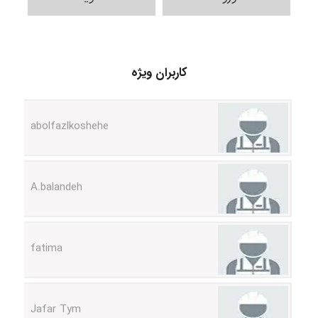
abolfazlkoshehe
کاربران ویژه
abolfazlkoshehe
A.balandeh
fatima
Jafar Tym