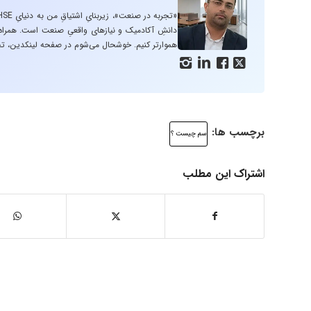
دانشِ آکادمیک و نیازهای واقعیِ صنعت است. همراه با
هموارتر کنیم. خوشحال می‌شوم در صفحه لینکدین، تج




برچسب ها:
سم چیست ؟
اشتراک این مطلب