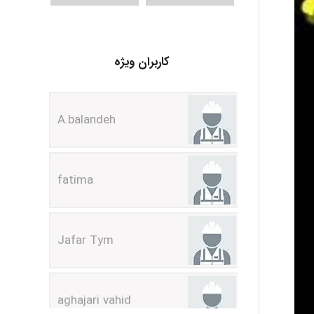
کاربران ویژه
A.balandeh
fatima
Jafar Tym
aghajari vahid
Poubakhtiari