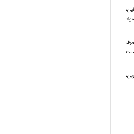
ین،
Alirez0990
واد
hosein abdolvand
صرف
میت
Kati
بن،
emami
ehtesham