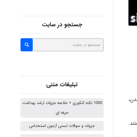
جستجو در سایت
Alirez0990
hosein abdolvand
Kati
تبلیغات متنی
دن،
1000 نکته کنکوری + خلاصه جزوات ارشد بهداشت
emami
حرفه ای
ند.
جزوات و سوالات تستی آزمون استخدامی
ehtesham