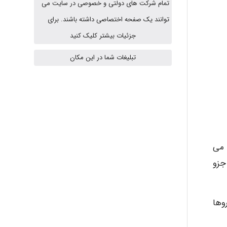
تمام شرکت های دولتی و خصوصی در سایت می
توانند یک صفحه اختصاصی داشته باشند. برای
A.balandeh
جزئیات بیشتر کلیک کنید
تبلیغات شما در این مکان
fatima
Jafar Tym
 می
جزو
aghajari vahid
وها
Poubakhtiari