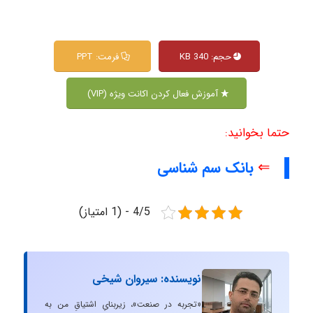
حجم: 340 KB
فرمت: PPT
آموزش فعال کردن اکانت ویژه (VIP)
حتما بخوانید:
⇐
بانک سم شناسی
4/5 - (1 امتیاز)
نویسنده: سیروان شیخی
«تجربه در صنعت»، زیربنایِ اشتیاقِ من به