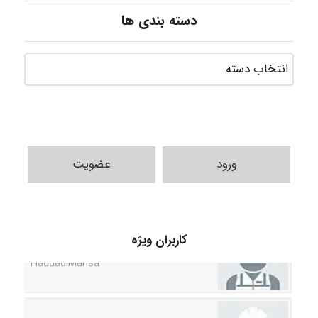
دسته بندی ها
ورود
عضویت
HaddadiMahsa
کاربران ویژه
Niloofar