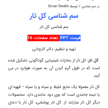
/
در
سم شناسی
توسط
Sirvan Sheikhi
سم شناسی کل تار
سم شناسی کل تار
فرمت: PPT
تعداد صفحات: 16
تهیه و تنظیم: دکتر کارچانی
کل تار:
کل تار از بخارات شیمیایی گوناگونی تشکیل شده
است که در طول گرم کردن آن به صورت هوابرد در می
آیند.
کل تار معمولا یک مایع غلیظ و سیاه و یا سیاه – قهوه ای
یا نیمه جامدی است که بوی دود مانندی دارد. محصولات
دیگر کل تار عبارتند از: کل تار پوششی، کل تار با دمای