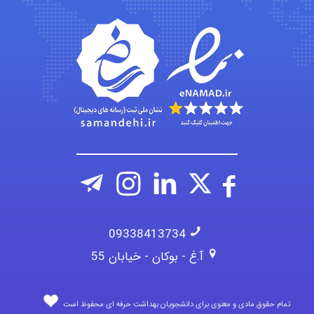
fatima
Jafar Tym
aghajari vahid
09338413734
آ.غ - بوکان - خیابان 55
تمام حقوق مادی و معنوی برای دانشجویان بهداشت حرفه ای محفوظ است