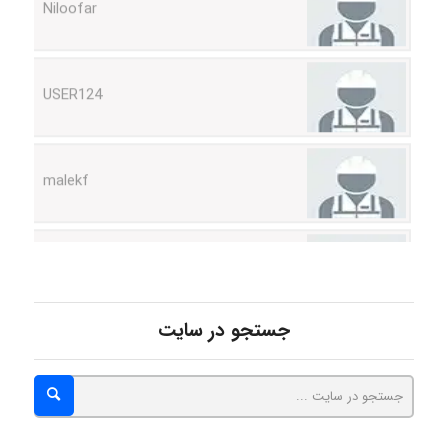
USER124
malekf
abolfazlkoshehe
abolfazlkoshehe
جستجو در سایت
A.balandeh