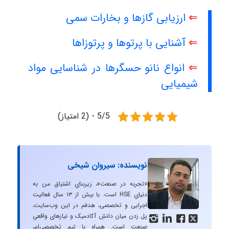
⇐
ارزیابی گازها و بخارات سمی
⇐
آشنایی با پرتوها و پرتوزاها
⇐
انواع نانو حسگرها در شناسایی مواد
شیمیایی
5/5 - (2 امتیاز)
نویسنده: سیروان شیخی
«تجربه در صنعت»، زیربنایِ اشتیاقِ من به
دنیایِ HSE است. با بیش از ۱۳ سال فعالیت
اجرایی و تخصصی، هدفم در این وب‌سایت،
پل زدن میان دانشِ آکادمیک و نیازهای واقعیِ




صنعت است. همراه با تیم تخصصی‌ام،