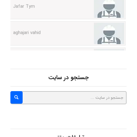
aghajari vahid
Poubakhtiari
Alirez0990
جستجو در سایت
hosein abdolvand
Kati