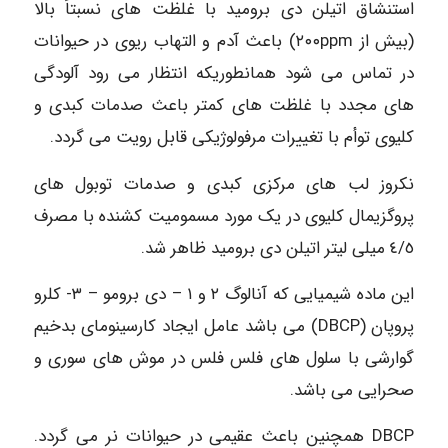
استنشاق اتیلن دی برومید با غلظت های نسبتاً بالا
(بیش از ۲۰۰ppm) باعث آدم و التهاب ریوی در حیوانات
در تماس می شود همانطوریکه انتظار می رود آلودگی
های مجدد با غلظت های کمتر باعث صدمات کبدی و
کلیوی توأم با تغییرات مرفولوژیکی قابل رویت می گردد.
نکروز لب های مرکزی کبدی و صدمات توبول های
پروگزیمال کلیوی در یک مورد مسمومیت کشنده با مصرف
٤/٥ میلی لیتر اتیلن دی برومید ظاهر شد.
این ماده شیمیایی که آنالوگ ۲ و ۱ – دی برومو – ۳- کلرو
پروپان (DBCP) می باشد عامل ایجاد کارسینومای بدخیم
گوارشی با سلول های فلس فلس در موش های سوری و
صحرایی می باشد.
DBCP همچنین باعث عقیمی در حیوانات نر می گردد.