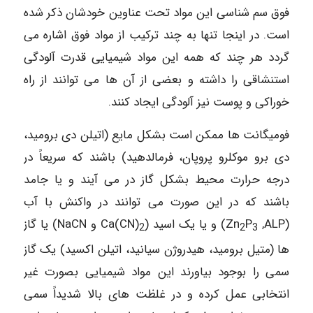
فوق سم شناسی این مواد تحت عناوین خودشان ذکر شده
است. در اینجا تنها به چند ترکیب از مواد فوق اشاره می
گردد هر چند که همه این مواد شیمیایی قدرت آلودگی
استنشاقی را داشته و بعضی از آن ها می توانند از راه
خوراکی و پوست نیز آلودگی ایجاد کنند.
فومیگانت ها ممکن است بشکل مایع (اتیلن دی برومید،
دی برو موکلرو پروپان، فرمالدهید) باشند که سریعاً در
درجه حرارت محیط بشکل گاز در می آیند و یا جامد
باشند که در این صورت می توانند در واکنش با آب
(Zn
,ALP) و یا یک اسید (Ca(CN)
P
و NaCN) یا گاز
2
2
3
ها (متیل برومید، هیدروژن سیانید، اتیلن اکسید) یک گاز
سمی را بوجود بیاورند این مواد شیمیایی بصورت غیر
انتخابی عمل کرده و در غلظت های بالا شدیداً سمی