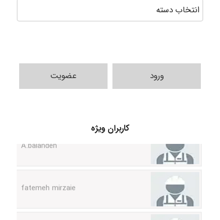
ورود
عضویت
کاربران ویژه
A.balandeh
fatemeh mirzaie
Jafar Tym