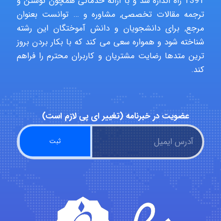
1391 راه اندازه شد و با ارائه خدماتی همچون نوشتن و
ترجمه مقالات تخصصی, مشاوره و … توانست بعنوان
aghajari vahid
مرجع, برای دانشجویان و دانش آموختگان این رشته
شناخته شود و همواره سعی می کند که با بکار بردن بروز
ترین متدها رضایت مشتریان و کاربران محترم را فراهم
Poubakhtiari
کند.
Alirez0990
عضویت در خبرنامه (تغییر ای پی لازم است)
hosein abdolvand
Kati