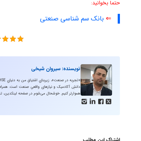
حتما بخوانید:
⇐
بانک سم شناسی صنعتی
نویسنده: سیروان شیخی
دانشِ آکادمیک و نیازهای واقعیِ صنعت است. همراه با
هموارتر کنیم. خوشحال می‌شوم در صفحه لینکدین، تج




اشتراک این مطلب