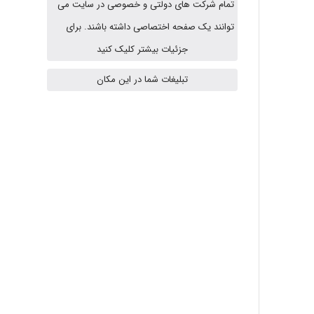
تمام شرکت های دولتی و خصوصی در سایت می
A.balandeh
توانند یک صفحه اختصاصی داشته باشند. برای
جزئیات بیشتر کلیک کنید
تبلیغات شما در این مکان
fatima
Jafar Tym
aghajari vahid
Poubakhtiari