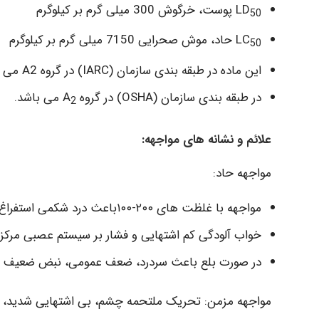
LD
پوست، خرگوش 300 میلی گرم بر کیلوگرم
50
LC
حاد، موش صحرایی 7150 میلی گرم بر کیلوگرم
50
این ماده در طبقه بندی سازمان (IARC) در گروه A2 می باشد.
در طبقه بندی سازمان (OSHA) در گروه A
می باشد.
2
علائم و نشانه های مواجهه:
مواجهه حاد:
مواجهه با غلظت های ۲۰۰-۱۰۰باعث درد شکمی استفراغ، اسهال، تحریک چشم و دستگاه تنفسی می شود.
خواب آلودگی کم اشتهایی و فشار بر سیستم عصبی مرکز
در صورت بلع باعث سردرد، ضعف عمومی، نبض ضعیف م
مواجهه مزمن: تحریک ملتحمه چشم، بی اشتهایی شدید، س