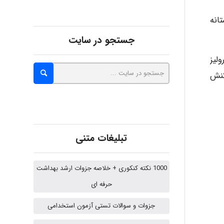
انه
Alirez0990
جستجو در سایت
لیز
hosein abdolvand
کنش
Kati
تبلیغات متنی
emami
1000 نکته کنکوری + خلاصه جزوات ارشد بهداشت
حرفه ای
ehtesham
جزوات و سوالات تستی آزمون استخدامی