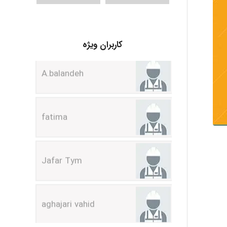
A.balandeh
کاربران ویژه
fatima
Jafar Tym
aghajari vahid
Poubakhtiari