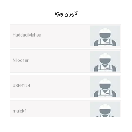
کاربران ویژه
HaddadiMahsa
Niloofar
USER124
malekf
abolfazlkoshehe