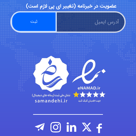
عضویت در خبرنامه (تغییر ای پی لازم است)
abolfazlkoshehe
A.balandeh
fatima
Jafar Tym
aghajari vahid