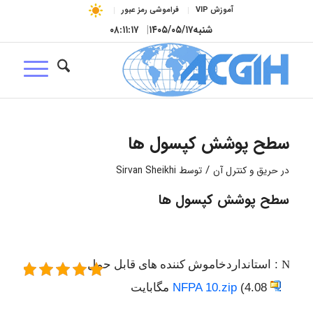
آموزش VIP
فراموشی رمز عبور
شنبه
۱۴۰۵/۰۵/۱۷
|
۰۸:۱۱:۱۸
سطح پوشش کپسول ها
/
در
حریق و کنترل آن
توسط
Sirvan Sheikhi
سطح پوشش کپسول ها
NFPA 
:
استانداردخاموش کننده های قابل حمل
(1
(4.08 مگابایت
NFPA 10.zip
امت