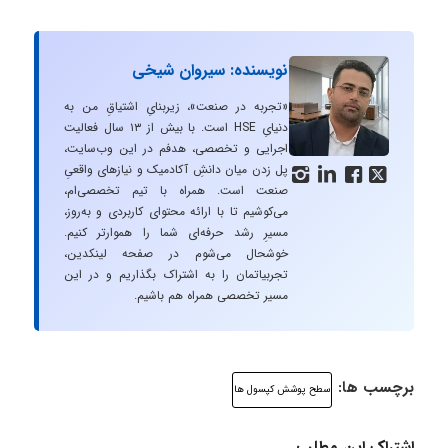
نویسنده: سیروان شیخی
«تجربه در صنعت»، زیربنایِ اشتیاقِ من به
دنیایِ HSE است. با بیش از ۱۳ سال فعالیت
اجرایی و تخصصی، هدفم در این وب‌سایت،
پل زدن میان دانشِ آکادمیک و نیازهای واقعیِ




صنعت است. همراه با تیم تخصصی‌ام،
می‌کوشیم تا با ارائه محتوای کاربردی و به‌روز،
مسیرِ رشد حرفه‌ای شما را هموارتر کنیم.
خوشحال می‌شوم در صفحه لینکدین،
تجربیاتمان را به اشتراک بگذاریم و در این
مسیر تخصصی همراه هم باشیم.
برچسب ها:
سطح پوشش کپسول ها
اشتراک این مطلب