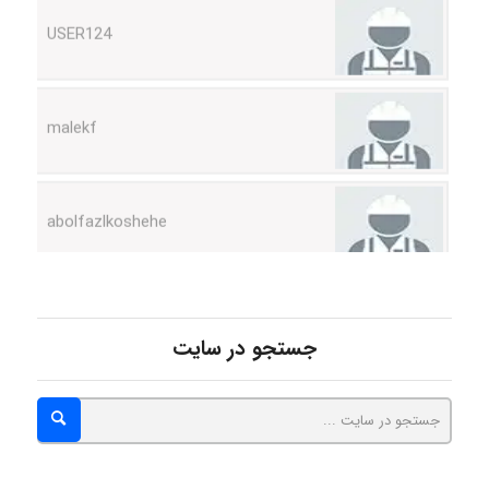
malekf
abolfazlkoshehe
abolfazlkoshehe
جستجو در سایت
A.balandeh
fatima