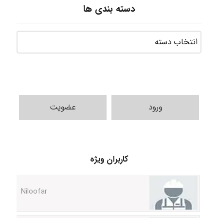
دسته بندی ها
ورود
عضویت
HaddadiMahsa
کاربران ویژه
Niloofar
USER124