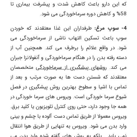
که این دارو باعث کاهش شدت و پیشرفت بیمارى تا
58% و کاهش دوره سرماخوردگى مى شود.‌ ‌
4-‌ ‌سوپ مرغ:
طرفداران این غذا معتقدند که خوردن
سوپ باعث تسکین التهاب ناشى از سرماخوردگى مى
شود. در واقع علائم را برطرف مى کند. همچنین آب از
دسته رفته بدن را در هنگام سرماخوردگى و آنفولانزا جبران
مى کند.‌ ‌
روشهاى پیشگیرى از سرماخوردگی
متخصصان
معتقدند که شستن دست ها به صورت مرتب و بعد از
تماس با اشیا و سطوح بهترین روش پیشگیرى در فصل
شیوع سرما خوردگى است. ویروس هاى سرما خوردگى در
همه جا وجود دارد، حتى روى کنترل تلویزیون یا کلید برق.
ویروس معمولا از طریق تماس دست آلوده با چشم و بینى
وارد بدن مى شود. ویروس به تنهایى از طریق هوا انتقال
نمى یابد . بلکه به روش هاى گفته شده وارد بدن مى