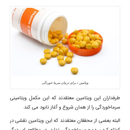
ویتامین c برای درمان سرما خوردگی
‌طرفداران این ویتامین معتقدند که این مکمل ویتامینى
سرماخوردگى را از همان شروع و آغاز نابود مى کند.
البته بعضى از محققان معتقدند که این ویتامین نقشى در
کوتاه کردن دوره سرماخوردگى ندارد. در مطالعه اى دیگر