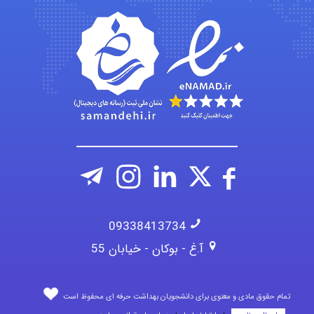
Jafar Tym
aghajari vahid
09338413734
آ.غ - بوکان - خیابان 55
تمام حقوق مادی و معنوی برای دانشجویان بهداشت حرفه ای محفوظ است