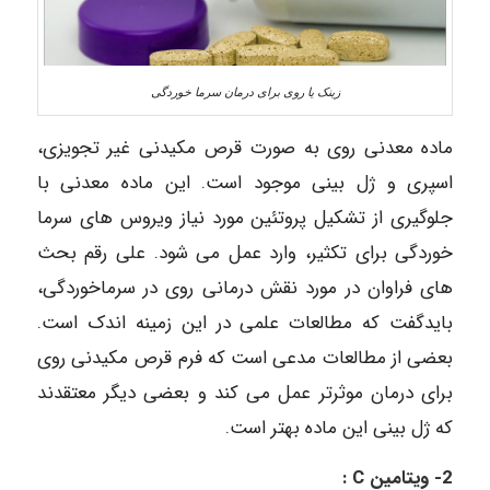
زینک یا روی برای درمان سرما خوردگی
ماده معدنى روى به صورت قرص مکیدنى غیر تجویزی،
اسپرى و ژل بینى موجود است. این ماده معدنى با
جلوگیرى از تشکیل پروتئین مورد نیاز ویروس هاى سرما
خوردگى براى تکثیر، وارد عمل مى شود. على رقم بحث
هاى فراوان در مورد نقش درمانى روى در سرماخوردگی،
بایدگفت که مطالعات علمى در این زمینه اندک است.
بعضى از مطالعات مدعى است که فرم قرص مکیدنى روى
براى درمان موثرتر عمل مى کند و بعضى دیگر معتقدند
که ژل بینى این ماده بهتر است.‌
‌2-‌ ‌ویتامین C ‌: