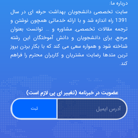
درباره ما:
سایت تخصصی دانشجویان بهداشت حرفه ای در سال
malekf
1391 راه اندازه شد و با ارائه خدماتی همچون نوشتن و
ترجمه مقالات تخصصی, مشاوره و … توانست بعنوان
مرجع, برای دانشجویان و دانش آموختگان این رشته
abolfazlkoshehe
شناخته شود و همواره سعی می کند که با بکار بردن بروز
ترین متدها رضایت مشتریان و کاربران محترم را فراهم
کند.
abolfazlkoshehe
عضویت در خبرنامه (تغییر ای پی لازم است)
A.balandeh
fatima