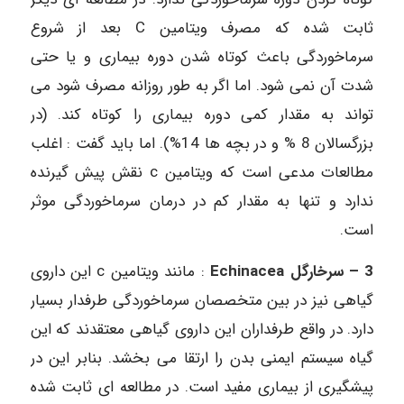
ثابت شده که مصرف ویتامین C ‌بعد از شروع
سرماخوردگى باعث کوتاه شدن دوره بیمارى و یا حتى
شدت آن نمى شود. اما اگر به طور روزانه مصرف شود مى
تواند به مقدار کمى دوره بیمارى را کوتاه کند. (در
بزرگسالان 8 % و در بچه ها 14%). اما باید گفت : اغلب
مطالعات مدعى است که ویتامین c ‌نقش پیش گیرنده
ندارد و تنها به مقدار کم در درمان سرماخوردگى موثر
است.‌ ‌
3‌ – ‌سرخارگل Echinacea
: ‌مانند ویتامین c این داروى
گیاهى نیز در بین متخصصان سرماخوردگى طرفدار بسیار
دارد. در واقع طرفداران این داروى گیاهى معتقدند که این
گیاه سیستم ایمنى بدن را ارتقا مى بخشد. بنابر این در
پیشگیرى از بیمارى مفید است. در مطالعه اى ثابت شده