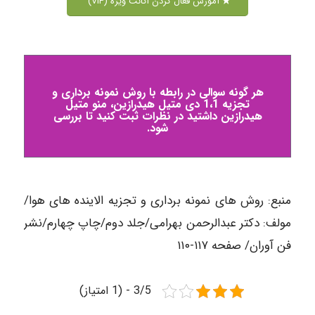
آموزش فعال کردن اکانت ویژه (VIP)
هر گونه سوالی در رابطه با روش نمونه برداری و
تجزیه 1،1 دی متیل هیدرازین، منو متیل
هیدرازین داشتید در نظرات ثبت کنید تا بررسی
شود.
منبع: روش های نمونه برداری و تجزیه الاینده های هوا/
مولف: دکتر عبدالرحمن بهرامی/جلد دوم/چاپ چهارم/نشر
فن آوران/ صفحه ۱۱۷-۱۱۰
3/5 - (1 امتیاز)