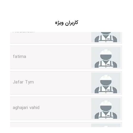
A.balandeh
کاربران ویژه
fatima
Jafar Tym
aghajari vahid
Poubakhtiari