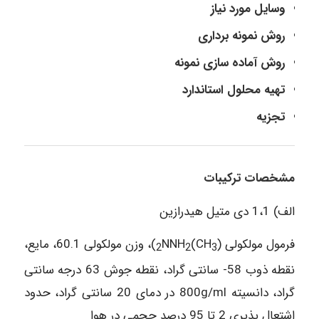
وسایل مورد نیاز
روش نمونه برداری
روش آماده سازی نمونه
تهیه محلول استاندارد
تجزیه
مشخصات ترکیبات
الف) 1،1 دی متیل هیدرازین
فرمول مولکولی (CH
)
NNH
)، وزن مولکولی 60.1، مایع،
2
2
3
نقطه ذوب 58- سانتی گراد، نقطه جوش 63 درجه سانتی
گراد، دانسیته 800g/ml در دمای 20 سانتی گراد، حدود
اشتعال پذیری 2 تا 95 درصد حجمی در هوا