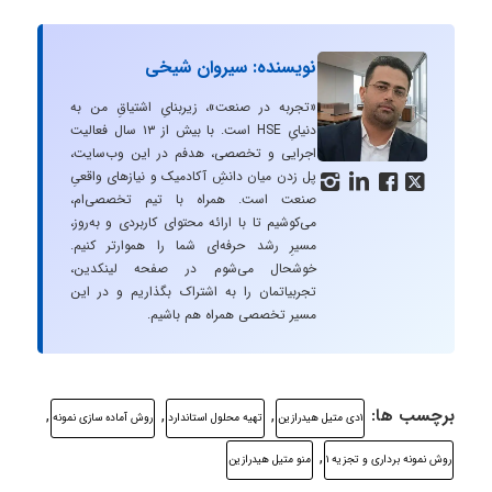
نویسنده: سیروان شیخی
«تجربه در صنعت»، زیربنایِ اشتیاقِ من به
دنیایِ HSE است. با بیش از ۱۳ سال فعالیت
اجرایی و تخصصی، هدفم در این وب‌سایت،
پل زدن میان دانشِ آکادمیک و نیازهای واقعیِ




صنعت است. همراه با تیم تخصصی‌ام،
می‌کوشیم تا با ارائه محتوای کاربردی و به‌روز،
مسیرِ رشد حرفه‌ای شما را هموارتر کنیم.
خوشحال می‌شوم در صفحه لینکدین،
تجربیاتمان را به اشتراک بگذاریم و در این
مسیر تخصصی همراه هم باشیم.
برچسب ها:
,
,
,
۱دی متیل هیدرازین
تهیه محلول استاندارد
روش آماده سازی نمونه
,
روش نمونه برداری و تجزیه ۱
منو متیل هیدرازین