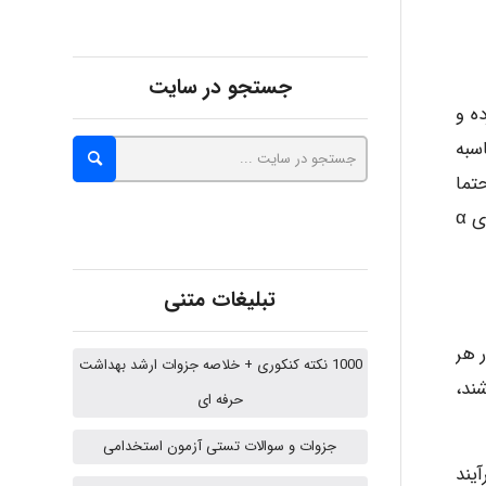
Alirez0990
جستجو در سایت
ده و
 محاسبه
hosein abdolvand
 و حتما
باید مقادیر 0 و 1 را برای برش های α در نظر گرفت. قابل توجه می باشد که هر چه تعداد مقادیر انتخاب شده برای برش های α
Kati
تبلیغات متنی
emami
 روش، دارای محدودیت های خاصی بوده و به تبع برای به دست آوردن مقدار FIRR در هر
1000 نکته کنکوری + خلاصه جزوات ارشد بهداشت
ند،
حرفه ای
ehtesham
جزوات و سوالات تستی آزمون استخدامی
ل ۳-۱- جریان فازی فرآیند