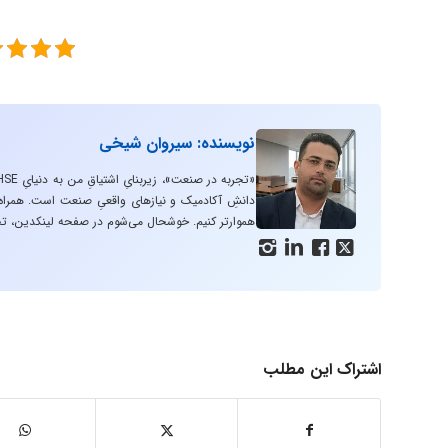
نویسنده: سیروان شیخی
دانشِ آکادمیک و نیازهای واقعیِ صنعت است. همراه با
هموارتر کنیم. خوشحال می‌شوم در صفحه لینکدین، تج




اشتراک این مطلب