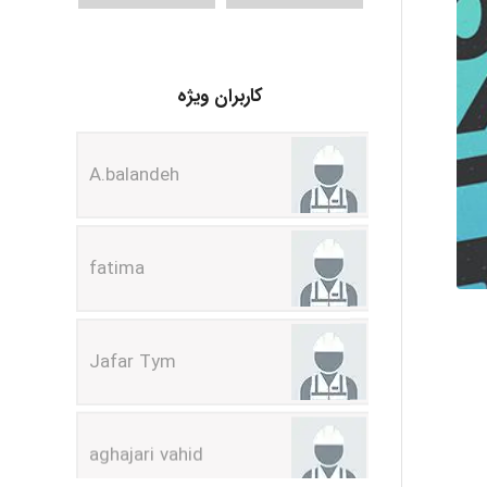
A.balandeh
کاربران ویژه
fatima
Jafar Tym
aghajari vahid
Poubakhtiari