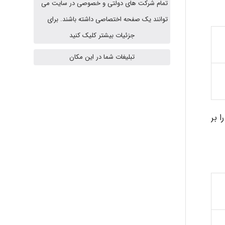
تمام شرکت های دولتی و خصوصی در سایت می
A.balandeh
توانند یک صفحه اختصاصی داشته باشند. برای
جزئیات بیشتر کلیک کنید
تبلیغات شما در این مکان
fatima
Jafar Tym
تلف را بر
aghajari vahid
Poubakhtiari