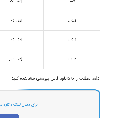
[20-، 50-]
a=0
[22-، 46-]
a=0.2
[24-، 42-]
a=0.4
[26-، 38-]
a=0.6
ادامه مطلب را با دانلود فایل پیوستی مشاهده کنید.
برای دیدن لینک دانلود در