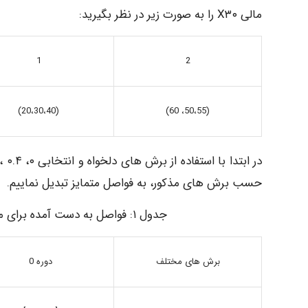
مالی X۳۰ را به صورت زیر در نظر بگیرید:
1
2
(20،30،40)
(50،55، 60)
حسب برش های مذکور، به فواصل متمایز تبدیل نماییم.
جدول ۱: فواصل به دست آمده برای مقادیر جریان فرآیند مالی . تحت برش های مختلف
دوره 0
برش های مختلف