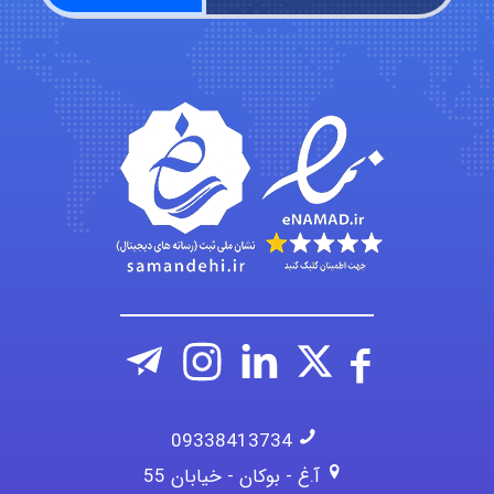
fatima
Jafar Tym
aghajari vahid
09338413734
آ.غ - بوکان - خیابان 55