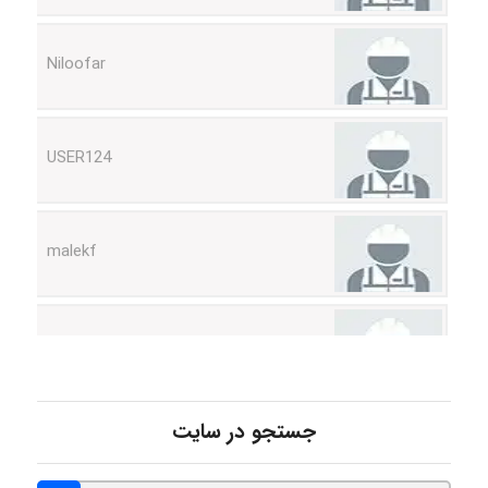
Niloofar
USER124
malekf
abolfazlkoshehe
abolfazlkoshehe
جستجو در سایت
A.balandeh