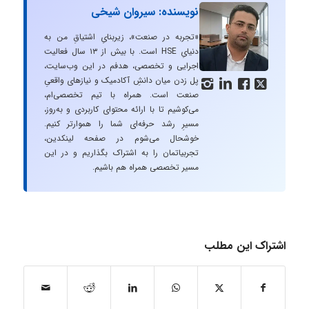
نویسنده: سیروان شیخی
«تجربه در صنعت»، زیربنایِ اشتیاقِ من به
دنیایِ HSE است. با بیش از ۱۳ سال فعالیت
اجرایی و تخصصی، هدفم در این وب‌سایت،
پل زدن میان دانشِ آکادمیک و نیازهای واقعیِ




صنعت است. همراه با تیم تخصصی‌ام،
می‌کوشیم تا با ارائه محتوای کاربردی و به‌روز،
مسیرِ رشد حرفه‌ای شما را هموارتر کنیم.
خوشحال می‌شوم در صفحه لینکدین،
تجربیاتمان را به اشتراک بگذاریم و در این
مسیر تخصصی همراه هم باشیم.
اشتراک این مطلب