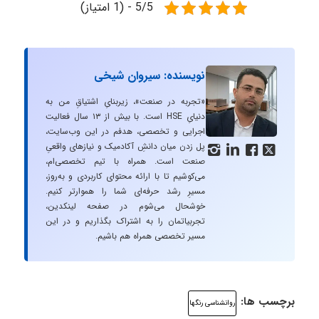
5/5 - (1 امتیاز)
نویسنده: سیروان شیخی
«تجربه در صنعت»، زیربنایِ اشتیاقِ من به
دنیایِ HSE است. با بیش از ۱۳ سال فعالیت
اجرایی و تخصصی، هدفم در این وب‌سایت،
پل زدن میان دانشِ آکادمیک و نیازهای واقعیِ




صنعت است. همراه با تیم تخصصی‌ام،
می‌کوشیم تا با ارائه محتوای کاربردی و به‌روز،
مسیرِ رشد حرفه‌ای شما را هموارتر کنیم.
خوشحال می‌شوم در صفحه لینکدین،
تجربیاتمان را به اشتراک بگذاریم و در این
مسیر تخصصی همراه هم باشیم.
برچسب ها:
روانشناسی رنگها