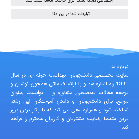
اختصاصی داشته باشند. برای جزئیات بیشتر کلیک کنید
fatima
تبلیغات شما در این مکان
Jafar Tym
aghajari vahid
درباره ما:
سایت تخصصی دانشجویان بهداشت حرفه ای در سال
1391 راه اندازه شد و با ارائه خدماتی همچون نوشتن و
Poubakhtiari
ترجمه مقالات تخصصی, مشاوره و … توانست بعنوان
مرجع, برای دانشجویان و دانش آموختگان این رشته
شناخته شود و همواره سعی می کند که با بکار بردن بروز
Alirez0990
ترین متدها رضایت مشتریان و کاربران محترم را فراهم
کند.
hosein abdolvand