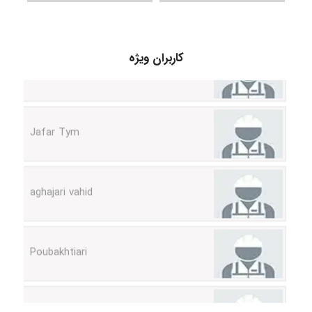
fatima
کاربران ویژه
Jafar Tym
aghajari vahid
Poubakhtiari
Alirez0990