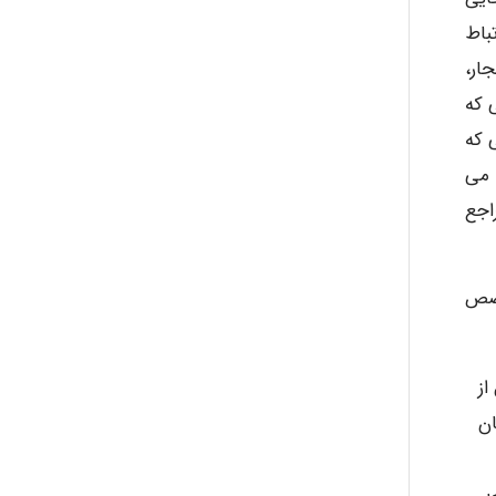
تباط
ار،
 که
 که
 می
اجع
خصص
از
ان