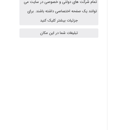
تمام شرکت های دولتی و خصوصی در سایت می
vali
توانند یک صفحه اختصاصی داشته باشند. برای
جزئیات بیشتر کلیک کنید
تبلیغات شما در این مکان
fahimeh sheibani
HaddadiMahsa
Niloofar
USER124