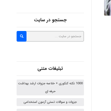
malekf
جستجو در سایت
abolfazlkoshehe
abolfazlkoshehe
تبلیغات متنی
A.balandeh
1000 نکته کنکوری + خلاصه جزوات ارشد بهداشت
حرفه ای
fatima
جزوات و سوالات تستی آزمون استخدامی