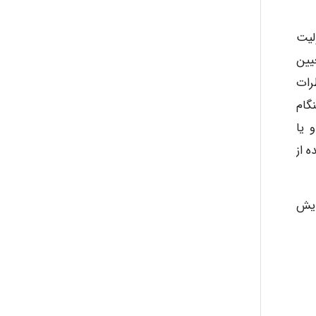
malekf
لیت
یین
abolfazlkoshehe
رات
گام
حیط کار، با راهنماهای توصیه شده به طور مثال حد آستانه مجاز (TLVs) و یا
abolfazlkoshehe
ده از
A.balandeh
ایش
fatima