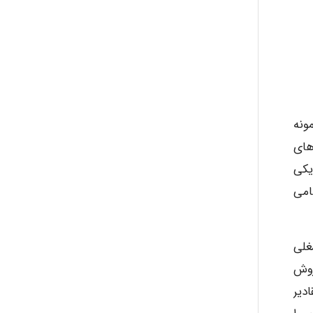
ونه
های
یکی
امی
غلی
س استفاده از روش
دیر