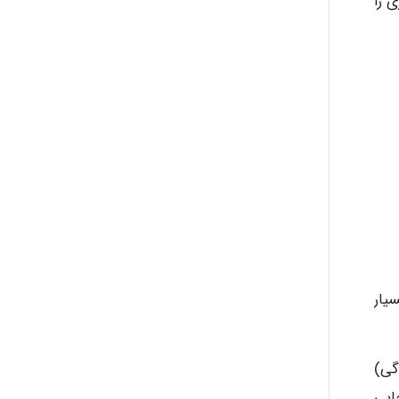
 را
یار
گی)
ایی