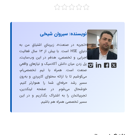
نویسنده: سیروان شیخی
«تجربه در صنعت»، زیربنایِ اشتیاقِ من به
دنیایِ HSE است. با بیش از ۱۳ سال فعالیت
اجرایی و تخصصی، هدفم در این وب‌سایت،
پل زدن میان دانشِ آکادمیک و نیازهای واقعیِ




صنعت است. همراه با تیم تخصصی‌ام،
می‌کوشیم تا با ارائه محتوای کاربردی و به‌روز،
مسیرِ رشد حرفه‌ای شما را هموارتر کنیم.
خوشحال می‌شوم در صفحه لینکدین،
تجربیاتمان را به اشتراک بگذاریم و در این
مسیر تخصصی همراه هم باشیم.