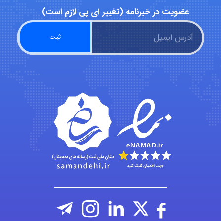
malekf
عضویت در خبرنامه (تغییر ای پی لازم است)
abolfazlkoshehe
abolfazlkoshehe
A.balandeh
fatima